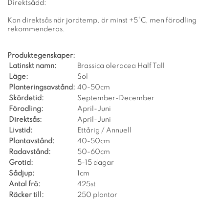
Direktsådd:
Kan direktsås när jordtemp. är minst +5°C, men förodling
rekommenderas.
Produktegenskaper:
Latinskt namn:
Brassica oleracea Half Tall
Läge:
Sol
Planteringsavstånd:
40-50cm
Skördetid:
September-December
Förodling:
April-Juni
Direktsås:
April-Juni
Livstid:
Ettårig / Annuell
Plantavstånd:
40-50cm
Radavstånd:
50-60cm
Grotid:
5-15 dagar
Sådjup:
1cm
Antal frö:
425st
Räcker till:
250 plantor