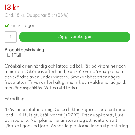
13 kr
Ord.
18 kr
. Du sparar
5 kr
(
28
%)
Finns i lager
Lägg i varukorgen
Produktbeskrivning:
Half Tall
Grönkål är en härdig och lättodlad kål. Rik på vitaminer och
mineraler. Skördas efterhand, kan stå kvar på växtplatsen
och skördas även under vintern. Smakar bäst efter några
frostnätter. Trivs i en lerhaltig, mullrik och väldränerad jord,
men är anspråklös. Vattna vid torka.
Förodling:
4-6v innan utplantering. Så på fuktad såjord. Täck tunt med
jord. Håll fuktigt. Ställ varmt (+22°C). Efter uppkomst, ljust
och svalare. När plantorna är stora nog att hantera sätt
1/kruka i gödslad jord. Avhärda plantorna innan utplantering.