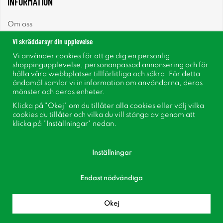
INFORMATION
Om oss
Vi skräddarsyr din upplevelse
Nyheter
Vi använder cookies för att ge dig en personlig
shoppingupplevelse, personanpassad annonsering och för
Nyhetsbrev
hålla våra webbplatser tillförlitliga och säkra. För detta
ändamål samlar vi in information om användarna, deras
mönster och deras enheter.
Om cookies
Klicka på "Okej" om du tillåter alla cookies eller välj vilka
cookies du tillåter och vilka du vill stänga av genom att
Inspiration
klicka på "Inställningar" nedan.
Inställningar
Endast nödvändiga
Följ oss på Facebook
Bli medlem i vår kundklubb!
Okej