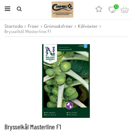
0
Startsida
Fröer
Grönsaksfröer
Kålväxter
Brysselkål Masterline F1
Brysselkål Masterline F1