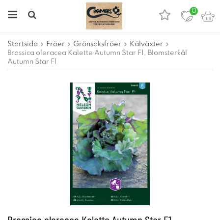
0
Startsida
Fröer
Grönsaksfröer
Kålväxter
Brassica oleracea Kalette Autumn Star F1, Blomsterkål
Autumn Star F1
Brassica oleracea Kalette Autumn Star F1,