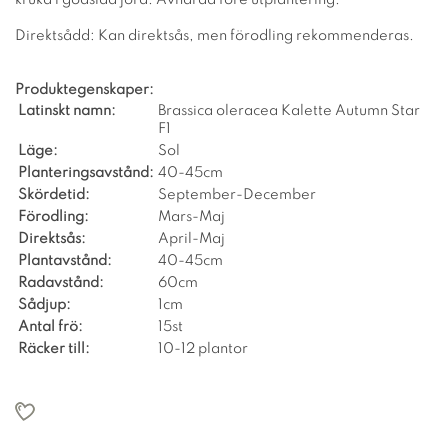
Direktsådd: Kan direktsås, men förodling rekommenderas.
Produktegenskaper:
Latinskt namn:
Brassica oleracea Kalette Autumn Star
F1
Läge:
Sol
Planteringsavstånd:
40-45cm
Skördetid:
September-December
Förodling:
Mars-Maj
Direktsås:
April-Maj
Plantavstånd:
40-45cm
Radavstånd:
60cm
Sådjup:
1cm
Antal frö:
15st
Räcker till:
10-12 plantor