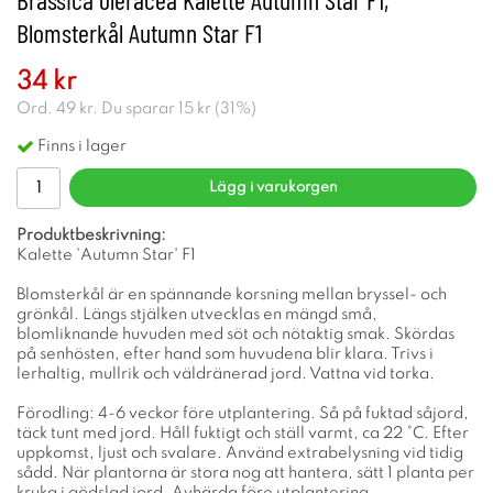
Blomsterkål Autumn Star F1
34 kr
Ord.
49 kr
. Du sparar
15 kr
(
31
%)
Finns i lager
Lägg i varukorgen
Produktbeskrivning:
Kalette 'Autumn Star' F1
Blomsterkål är en spännande korsning mellan bryssel- och
grönkål. Längs stjälken utvecklas en mängd små,
blomliknande huvuden med söt och nötaktig smak. Skördas
på senhösten, efter hand som huvudena blir klara. Trivs i
lerhaltig, mullrik och väldränerad jord. Vattna vid torka.
Förodling: 4-6 veckor före utplantering. Så på fuktad såjord,
täck tunt med jord. Håll fuktigt och ställ varmt, ca 22 °C. Efter
uppkomst, ljust och svalare. Använd extrabelysning vid tidig
sådd. När plantorna är stora nog att hantera, sätt 1 planta per
kruka i gödslad jord. Avhärda före utplantering.