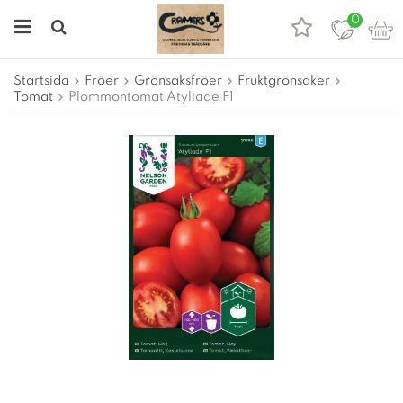
0
Startsida
Fröer
Grönsaksfröer
Fruktgrönsaker
Tomat
Plommontomat Atyliade F1