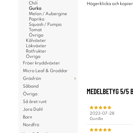
Chili
Högerklicka och kopie
Gurka
Melon / Aubergine
Paprika
Squash / Pumpa
Tomat
Övriga
Kålväxter
Lökväxter
Rotfrukter
Övriga
Fröer kryddväxter
Micro Leaf & Groddar
Gräsfrön
Såband
MEDELBETYG
5
/5 
Övriga
Så året runt
Jora Dahl
2023-07-28
Barn
Gunilla
Nordfrö