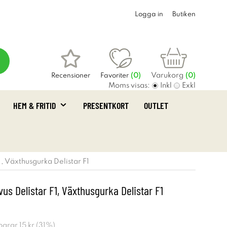
Logga in
Butiken
Varukorg
Recensioner
Favoriter
(
0
)
(0)
Moms visas:
Inkl
Exkl
HEM & FRITID
PRESENTKORT
OUTLET
1, Växthusgurka Delistar F1
us Delistar F1, Växthusgurka Delistar F1
sparar
15 kr
(
31
%)