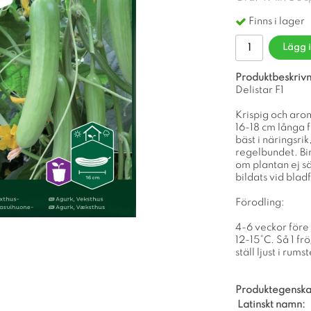
Finns i lager
Lägg 
Produktbeskrivn
Delistar F1
Krispig och arom
16-18 cm långa fr
bäst i näringsri
regelbundet. Bi
om plantan ej sä
bildats vid blad
Förodling:
4-6 veckor före 
12-15°C. Så 1 fr
ställ ljust i rum
Produktegenska
Latinskt namn: