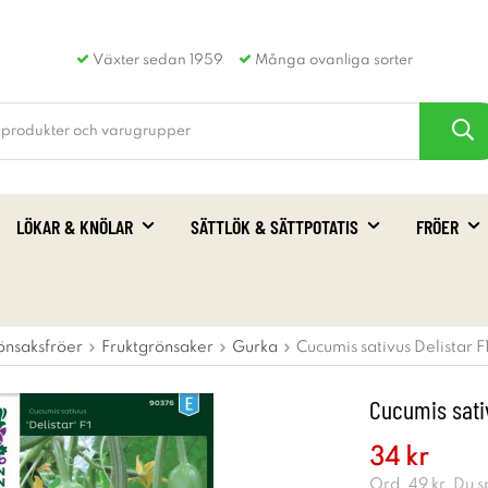
Växter sedan 1959
Många ovanliga sorter
LÖKAR & KNÖLAR
SÄTTLÖK & SÄTTPOTATIS
FRÖER
önsaksfröer
Fruktgrönsaker
Gurka
Cucumis sativus Delistar F
Cucumis sativ
34 kr
Ord.
49 kr
. Du 