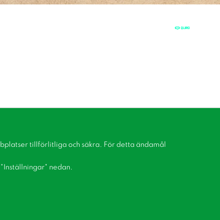
latser tillförlitliga och säkra. För detta ändamål
å "Inställningar" nedan.
Bli medlem i vår kundklubb!