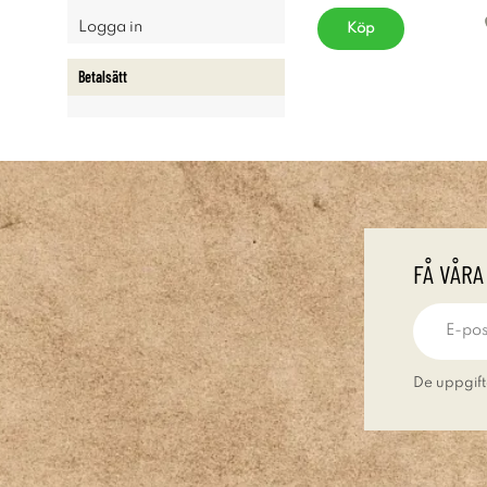
Logga in
Köp
Betalsätt
FÅ VÅRA
De uppgift