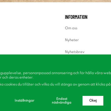
INFORMATION
Om oss
Nyheter
Nyhetsbrev
Om cookies
ngupplevelse, personanpassad annonsering och för hålla våra webbp
Inspiration
r och deras enheter.
lka cookies du tillåter och vilka du vill stänga av genom att klicka p
Endast
Inställningar
Okej
nödvändiga