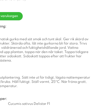
i varukorgen
ing:
atisk gurka med söt smak och tunt skal. Ger rik skörd av
ukter. Skörda ofta, låt inte gurkorna bli för stora. Trivs
k, väldränerad och fuktighetshållande jord. Vattna
nd upp plantan, toppa när den når taket. Toppa tidigare
tter sidoskott. Sidoskott toppas efter att frukter har
fästena.
utplantering. Sätt inte ut för tidigt, lägsta nattemperatur
ö/kruka. Håll fuktigt. Ställ varmt, 25ºC. När fröna grott,
stemperatur.
per:
Cucumis sativus Delistar F1