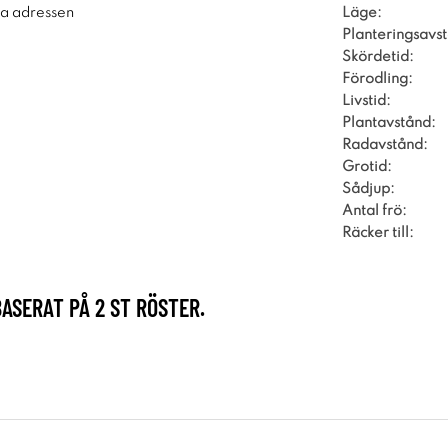
Läge:
ra adressen
Planteringsavs
Skördetid:
Förodling:
Livstid:
Plantavstånd:
Radavstånd:
Grotid:
Sådjup:
Antal frö:
Räcker till:
BASERAT PÅ
2
ST RÖSTER.