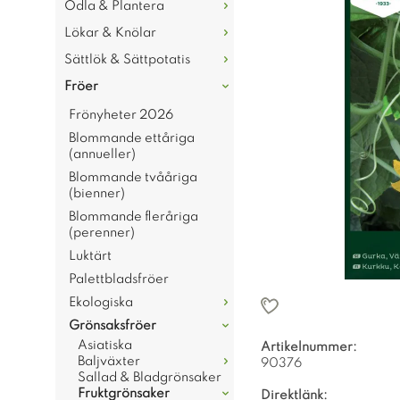
Odla & Plantera
Lökar & Knölar
Sättlök & Sättpotatis
Fröer
Frönyheter 2026
Blommande ettåriga
(annueller)
Blommande tvååriga
(bienner)
Blommande fleråriga
(perenner)
Luktärt
Palettbladsfröer
Ekologiska
Grönsaksfröer
Asiatiska
Artikelnummer:
Baljväxter
90376
Sallad & Bladgrönsaker
Fruktgrönsaker
Direktlänk: