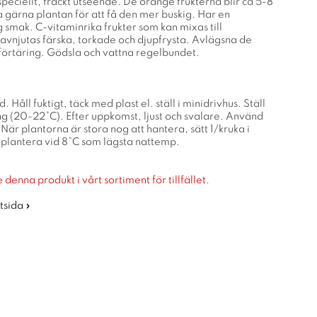
 speciellt, fräckt utseende. De orange frukterna blir ca 5-8
 gärna plantan för att få den mer buskig. Har en
g smak. C-vitaminrika frukter som kan mixas till
r avnjutas färska, torkade och djupfrysta. Avlägsna de
 förtäring. Gödsla och vattna regelbundet.
d. Håll fuktigt, täck med plast el. ställ i minidrivhus. Ställ
ng (20-22°C). Efter uppkomst, ljust och svalare. Använd
När plantorna är stora nog att hantera, sätt 1/kruka i
tplantera vid 8°C som lägsta nattemp.
 denna produkt i vårt sortiment för tillfället.
rtsida »