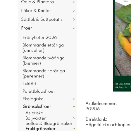
Odla & Plantera
Lökar & Knölar
Sättlök & Sättpotatis
Fröer
Frönyheter 2026
Blommande ettåriga
(annueller)
Blommande tvååriga
(bienner)
Blommande fleråriga
(perenner)
Luktärt
Palettbladsfröer
Ekologiska
Artikelnummer:
Grönsaksfröer
90906
Asiatiska
Baljväxter
Direktlänk:
Sallad & Bladgrönsaker
Högerklicka och kopie
Fruktgrönsaker