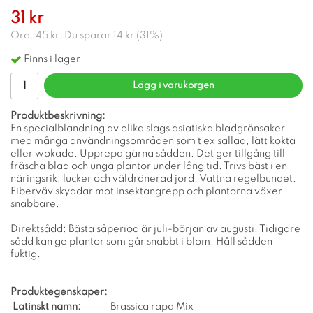
31 kr
Ord.
45 kr
. Du sparar
14 kr
(
31
%)
Finns i lager
Lägg i varukorgen
Produktbeskrivning:
En specialblandning av olika slags asiatiska bladgrönsaker
med många användningsområden som t ex sallad, lätt kokta
eller wokade. Upprepa gärna sådden. Det ger tillgång till
fräscha blad och unga plantor under lång tid. Trivs bäst i en
näringsrik, lucker och väldränerad jord. Vattna regelbundet.
Fiberväv skyddar mot insektangrepp och plantorna växer
snabbare.
Direktsådd: Bästa såperiod är juli-början av augusti. Tidigare
sådd kan ge plantor som går snabbt i blom. Håll sådden
fuktig.
Produktegenskaper:
Latinskt namn:
Brassica rapa Mix