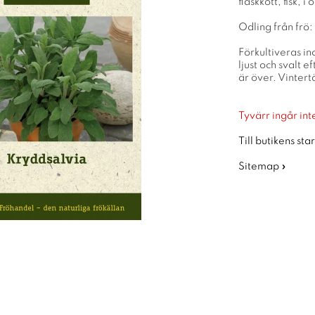
fläskkött, fisk, 
Odling från frö:
Förkultiveras in
ljust och svalt 
är över. Vintert
Tyvärr ingår inte
Till butikens sta
Sitemap »