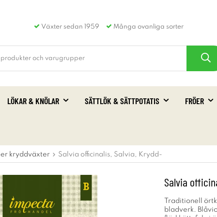
Växter sedan 1959
Många ovanliga sorter
LÖKAR & KNÖLAR
SÄTTLÖK & SÄTTPOTATIS
FRÖER
öer kryddväxter
Salvia officinalis, Salvia, Krydd-
Salvia officin
Traditionell ört
bladverk. Blåvio