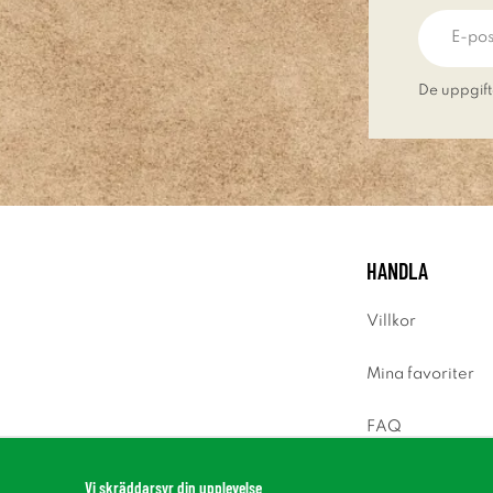
De uppgift
HANDLA
Villkor
Mina favoriter
FAQ
Logga in
Vi skräddarsyr din upplevelse