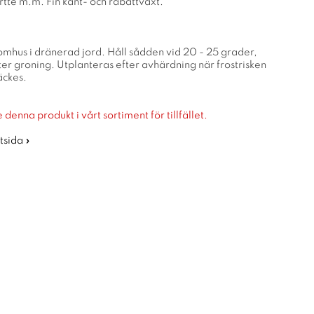
i örtte m.m. Fin kant- och rabattväxt.
omhus i dränerad jord. Håll sådden vid 20 - 25 grader,
efter groning. Utplanteras efter avhärdning när frostrisken
äckes.
 denna produkt i vårt sortiment för tillfället.
rtsida »