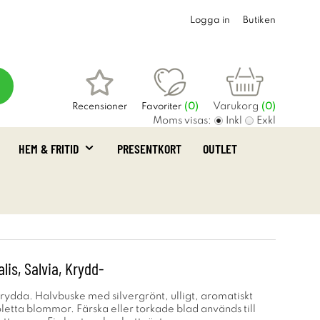
Logga in
Butiken
Varukorg
Recensioner
Favoriter
(
0
)
(0)
Moms visas:
Inkl
Exkl
HEM & FRITID
PRESENTKORT
OUTLET
alis, Salvia, Krydd-
krydda. Halvbuske med silvergrönt, ulligt, aromatiskt
letta blommor. Färska eller torkade blad används till