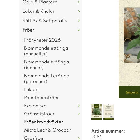
Odla & Plantera
Lökar & Knölar
Sättlök & Sättpotatis
Fröer
Frönyheter 2026
Blommande ettåriga
(annueller)
Blommande tvååriga
(bienner)
Blommande fleråriga
(perenner)
Luktärt
Palettbladsfröer
Ekologiska
Grönsaksfröer
Fröer kryddväxter
Micro Leaf & Groddar
Artikelnummer:
I3185
Gräsfrön