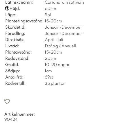
Latinskt namn:
Coriandrum sativum
Höjd:
60cm
Läge:
Sol
Planteringsavstånd:
15-20cm
Skördetid:
Januari-December
Förodling:
Januari-December
Direktsås:
April-Juli
Livstid:
Ettårig / Annuell
Plantavstånd:
15-20cm
Radavstånd:
20cm
Grotid:
10-20 dagar
Sådjup:
1cm
Antal frö:
69st
Räcker till:
35 plantor
Artikelnummer:
90424