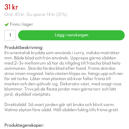
31 kr
Ord.
45 kr
. Du sparar
14 kr
(
31
%)
Finns i lager
Lägg i varukorgen
Produktbeskrivning:
En orientalisk krydda som används i curry, indiska maträtter
mm. Både blad och frön används. Upprepa gärna sådden
med 2-3v mellanrum så har du tillgång till fräscha blad hela
sommaren. Skörda färska blad efter hand. Fröna skördas
strax innan mognad, hela växten klipps av, hängs upp och ner
för att torka. Låter man plantan stå kvar faller fröna till
marken och den självsår sig. Dekorativ växt, med svagt rosa
blommor. Trivs på de flesta jordar men gärna torr och lätt
jord, skyddad växtplats.
Direktsådd: Så snart jorden går att bruka och blivit varm.
Vattna såytan före sådd. Håll sådden fuktig tills fröna grott.
Produktegenskaper: