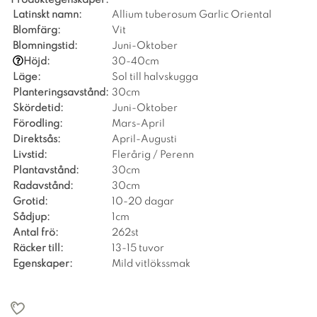
Latinskt namn:
Allium tuberosum Garlic Oriental
Blomfärg:
Vit
Blomningstid:
Juni-Oktober
Höjd:
30-40cm
Läge:
Sol till halvskugga
Planteringsavstånd:
30cm
Skördetid:
Juni-Oktober
Förodling:
Mars-April
Direktsås:
April-Augusti
Livstid:
Flerårig / Perenn
Plantavstånd:
30cm
Radavstånd:
30cm
Grotid:
10-20 dagar
Sådjup:
1cm
Antal frö:
262st
Räcker till:
13-15 tuvor
Egenskaper:
Mild vitlökssmak