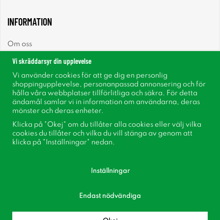
INFORMATION
Om oss
Vi skräddarsyr din upplevelse
Nyheter
Vi använder cookies för att ge dig en personlig
shoppingupplevelse, personanpassad annonsering och för
Nyhetsbrev
hålla våra webbplatser tillförlitliga och säkra. För detta
ändamål samlar vi in information om användarna, deras
mönster och deras enheter.
Om cookies
Klicka på "Okej" om du tillåter alla cookies eller välj vilka
cookies du tillåter och vilka du vill stänga av genom att
Inspiration
klicka på "Inställningar" nedan.
Inställningar
Endast nödvändiga
Följ oss på Facebook
Bli medlem i vår kundklubb!