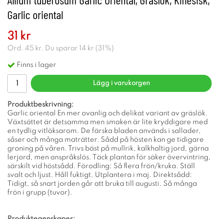
Garlic oriental
31 kr
Ord.
45 kr
. Du sparar
14 kr
(
31
%)
Finns i lager
Lägg i varukorgen
Produktbeskrivning:
Garlic oriental En mer ovanlig och delikat variant av gräslök.
Växtsättet är detsamma men smaken är lite kryddigare med
en tydlig vitlöksarom. De färska bladen används i sallader,
såser och många maträtter. Sådd på hösten kan ge tidigare
groning på våren. Trivs bäst på mullrik, kalkhaltig jord, gärna
lerjord, men anspråkslös. Täck plantan för säker övervintring,
särskilt vid höstsådd. Förodling: Så flera frön/kruka. Ställ
svalt och ljust. Håll fuktigt. Utplantera i maj. Direktsådd:
Tidigt, så snart jorden går att bruka till augusti. Så många
frön i grupp (tuvor).
Produktegenskaper: