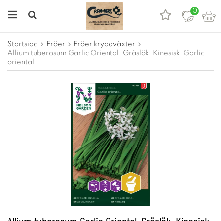
0
Startsida
Fröer
Fröer kryddväxter
Allium tuberosum Garlic Oriental, Gräslök, Kinesisk, Garlic
oriental
Allium tuberosum Garlic Oriental, Gräslök, Kinesisk,