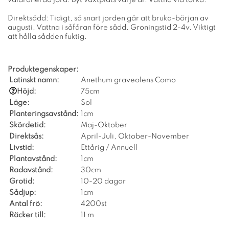
Direktsådd: Tidigt, så snart jorden går att bruka-början av
augusti. Vattna i såfåran före sådd. Groningstid 2-4v. Viktigt
att hålla sådden fuktig.
Produktegenskaper:
Latinskt namn:
Anethum graveolens Como
Höjd:
75cm
Läge:
Sol
Planteringsavstånd:
1cm
Skördetid:
Maj-Oktober
Direktsås:
April-Juli, Oktober-November
Livstid:
Ettårig / Annuell
Plantavstånd:
1cm
Radavstånd:
30cm
Grotid:
10-20 dagar
Sådjup:
1cm
Antal frö:
4200st
Räcker till:
11 m