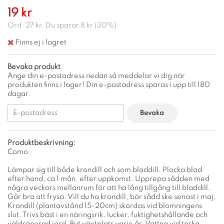
19 kr
Ord.
27 kr
. Du sparar
8 kr
(
30
%)
Finns ej i lagret
Bevaka produkt
Ange din e-postadress nedan så meddelar vi dig när
produkten finns i lager! Din e-postadress sparas i upp till 180
dagar.
Bevaka
Produktbeskrivning:
Como
Lämpar sig till både krondill och som bladdill. Plocka blad
efter hand, ca 1 mån. efter uppkomst. Upprepa sådden med
några veckors mellanrum för att ha lång tillgång till bladdill.
Går bra att frysa. Vill du ha krondill, bör sådd ske senast i maj.
Krondill (plantavstånd 15-20cm) skördas vid blomningens
slut. Trivs bäst i en näringsrik, lucker, fuktighetshållande och
väldränerad jord. Byt växtplats varje år. Vattna vid torka.