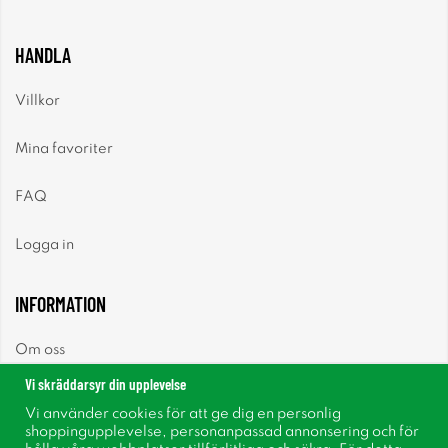
HANDLA
Villkor
Mina favoriter
FAQ
Logga in
INFORMATION
Om oss
Vi skräddarsyr din upplevelse
Nyheter
Vi använder cookies för att ge dig en personlig
shoppingupplevelse, personanpassad annonsering och för
Nyhetsbrev