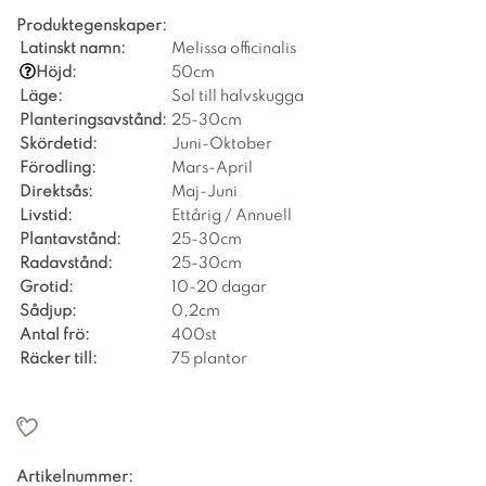
Produktegenskaper:
Latinskt namn:
Melissa officinalis
Höjd:
50cm
Läge:
Sol till halvskugga
Planteringsavstånd:
25-30cm
Skördetid:
Juni-Oktober
Förodling:
Mars-April
Direktsås:
Maj-Juni
Livstid:
Ettårig / Annuell
Plantavstånd:
25-30cm
Radavstånd:
25-30cm
Grotid:
10-20 dagar
Sådjup:
0,2cm
Antal frö:
400st
Räcker till:
75 plantor
Artikelnummer: