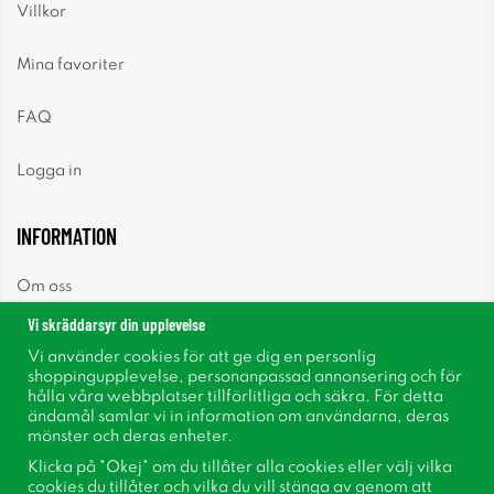
Villkor
Mina favoriter
FAQ
Logga in
INFORMATION
Om oss
Vi skräddarsyr din upplevelse
Nyheter
Vi använder cookies för att ge dig en personlig
shoppingupplevelse, personanpassad annonsering och för
Nyhetsbrev
hålla våra webbplatser tillförlitliga och säkra. För detta
ändamål samlar vi in information om användarna, deras
mönster och deras enheter.
Om cookies
Klicka på "Okej" om du tillåter alla cookies eller välj vilka
cookies du tillåter och vilka du vill stänga av genom att