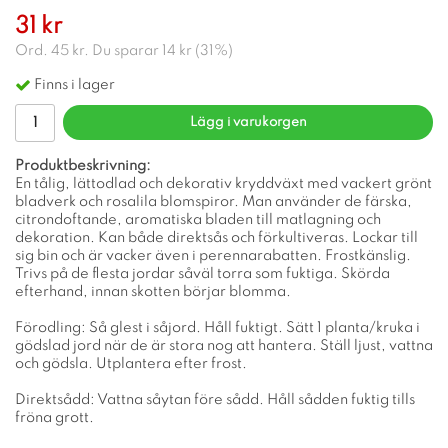
31 kr
Ord.
45 kr
. Du sparar
14 kr
(
31
%)
Finns i lager
Lägg i varukorgen
Produktbeskrivning:
En tålig, lättodlad och dekorativ kryddväxt med vackert grönt
bladverk och rosalila blomspiror. Man använder de färska,
citrondoftande, aromatiska bladen till matlagning och
dekoration. Kan både direktsås och förkultiveras. Lockar till
sig bin och är vacker även i perennarabatten. Frostkänslig.
Trivs på de flesta jordar såväl torra som fuktiga. Skörda
efterhand, innan skotten börjar blomma.
Förodling: Så glest i såjord. Håll fuktigt. Sätt 1 planta/kruka i
gödslad jord när de är stora nog att hantera. Ställ ljust, vattna
och gödsla. Utplantera efter frost.
Direktsådd: Vattna såytan före sådd. Håll sådden fuktig tills
fröna grott.