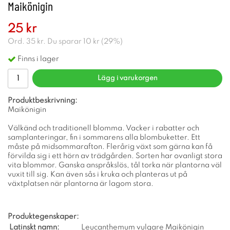
Maikönigin
25 kr
Ord.
35 kr
. Du sparar
10 kr
(
29
%)
Finns i lager
Lägg i varukorgen
Produktbeskrivning:
Maikönigin
Välkänd och traditionell blomma. Vacker i rabatter och
samplanteringar, fin i sommarens alla blombuketter. Ett
måste på midsommarafton. Flerårig växt som gärna kan få
förvilda sig i ett hörn av trädgården. Sorten har ovanligt stora
vita blommor. Ganska anspråkslös, tål torka när plantorna väl
vuxit till sig. Kan även sås i kruka och planteras ut på
växtplatsen när plantorna är lagom stora.
Produktegenskaper:
Latinskt namn:
Leucanthemum vulgare Maikönigin