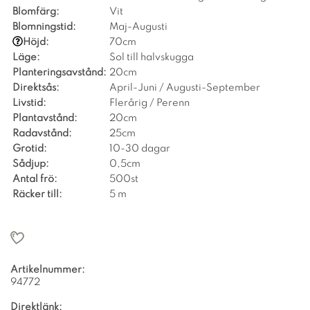
Blomfärg:
Vit
Blomningstid:
Maj-Augusti
Höjd:
70cm
Läge:
Sol till halvskugga
Planteringsavstånd:
20cm
Direktsås:
April-Juni / Augusti-September
Livstid:
Flerårig / Perenn
Plantavstånd:
20cm
Radavstånd:
25cm
Grotid:
10-30 dagar
Sådjup:
0,5cm
Antal frö:
500st
Räcker till:
5 m
Artikelnummer:
94772
Direktlänk: