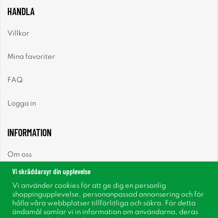
HANDLA
Villkor
Mina favoriter
FAQ
Logga in
INFORMATION
Om oss
Vi skräddarsyr din upplevelse
Nyheter
Vi använder cookies för att ge dig en personlig
shoppingupplevelse, personanpassad annonsering och för
Nyhetsbrev
hålla våra webbplatser tillförlitliga och säkra. För detta
ändamål samlar vi in information om användarna, deras