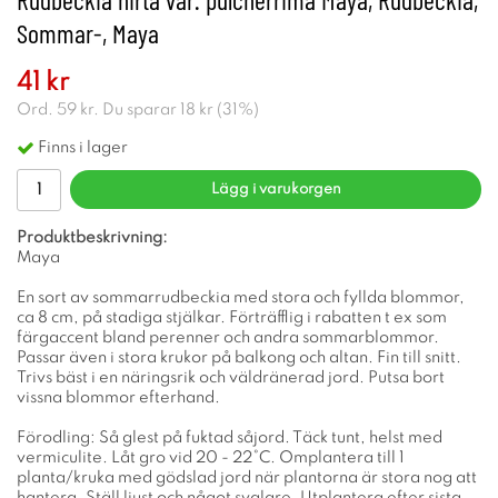
Sommar-, Maya
41 kr
Ord.
59 kr
. Du sparar
18 kr
(
31
%)
Finns i lager
Lägg i varukorgen
Produktbeskrivning:
Maya
En sort av sommarrudbeckia med stora och fyllda blommor,
ca 8 cm, på stadiga stjälkar. Förträfflig i rabatten t ex som
färgaccent bland perenner och andra sommarblommor.
Passar även i stora krukor på balkong och altan. Fin till snitt.
Trivs bäst i en näringsrik och väldränerad jord. Putsa bort
vissna blommor efterhand.
Förodling: Så glest på fuktad såjord. Täck tunt, helst med
vermiculite. Låt gro vid 20 - 22°C. Omplantera till 1
planta/kruka med gödslad jord när plantorna är stora nog att
hantera. Ställ ljust och något svalare. Utplantera efter sista