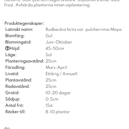
frost. Avhärda plantorna innan utplantering.
Produktegenskaper:
Latinskt namn:
Rudbeckia hirta var. pulcherrima Maya
Blomfärg:
Gul
Blomningstid:
Juni-Oktober
Höjd:
45-50cm
Läge:
Sol
Planteringsavstånd:
25cm
Förodling:
Mars-April
Livstid:
Ettårig / Annuell
Plantavstånd:
25cm
Radavstånd:
25cm
Grotid:
10-20 dagar
Sådjup:
0,5cm
Antal frö:
15st
Räcker till:
8-10 plantor