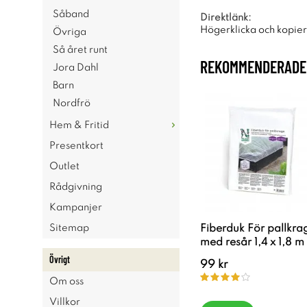
Såband
Direktlänk:
Högerklicka och kopie
Övriga
Så året runt
REKOMMENDERADE 
Jora Dahl
Barn
Nordfrö
Hem & Fritid
Presentkort
Outlet
Rådgivning
Kampanjer
Sitemap
Fiberduk För pallkra
med resår 1,4 x 1,8 m
Övrigt
99 kr
Om oss
Villkor