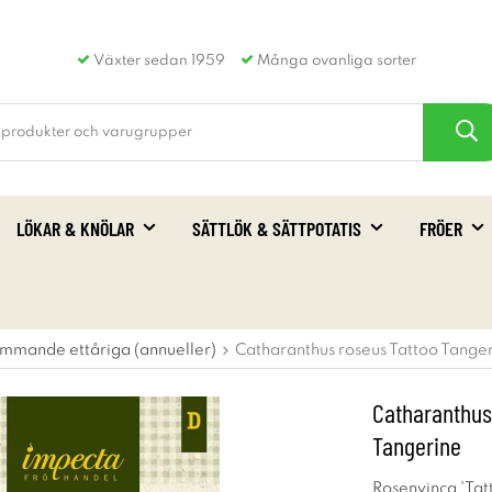
Växter sedan 1959
Många ovanliga sorter
LÖKAR & KNÖLAR
SÄTTLÖK & SÄTTPOTATIS
FRÖER
mmande ettåriga (annueller)
Catharanthus roseus Tattoo Tange
Catharanthus
Tangerine
Rosenvinca 'Tat