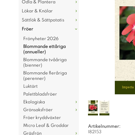
Odla & Plantera
Lökar & Knölar
Sättlök & Sättpotatis
Fröer
Frönyheter 2026
Blommande ettåriga
(annueller)
Blommande tvååriga
(bienner)
Blommande fleråriga
(perenner)
Luktärt
Palettbladsfröer
Ekologiska
Grönsaksfröer
Fröer kryddväxter
Micro Leaf & Groddar
Artikelnummer:
I82153
Gräsfrön