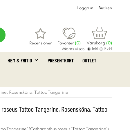
Logga in
Butiken
Varukorg
Recensioner
Favoriter
(
0
)
(0)
Moms visas:
Inkl
Exkl
HEM & FRITID
PRESENTKORT
OUTLET
rine, Rosensköna, Tattoo Tangerine
 roseus Tattoo Tangerine, Rosensköna, Tattoo
too Tangerine' (Catharanthus roseus 'Tattoo Tangerine')