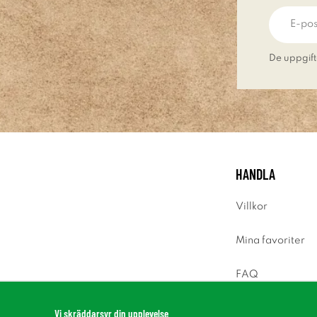
De uppgift
HANDLA
Villkor
Mina favoriter
FAQ
Logga in
Vi skräddarsyr din upplevelse