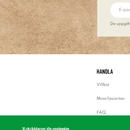
De uppgift
HANDLA
Villkor
Mina favoriter
FAQ
Logga in
Vi skräddarsyr din upplevelse