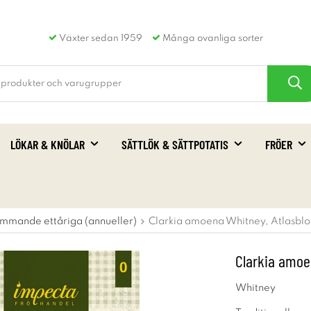
Växter sedan 1959
Många ovanliga sorter
LÖKAR & KNÖLAR
SÄTTLÖK & SÄTTPOTATIS
FRÖER
mmande ettåriga (annueller)
Clarkia amoena Whitney, Atlasb
Clarkia amoe
Whitney