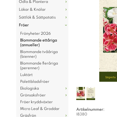
Odla & Plantera
Lökar & Knölar
Sättlök & Sättpotatis
Fröer
Frönyheter 2026
Blommande ettåriga
(annueller)
Blommande tvååriga
(bienner)
Blommande fleråriga
(perenner)
Luktärt
Palettbladsfröer
Ekologiska
Grönsaksfröer
Fröer kryddväxter
Micro Leaf & Groddar
Artikelnummer:
I8380
Gräsfrön