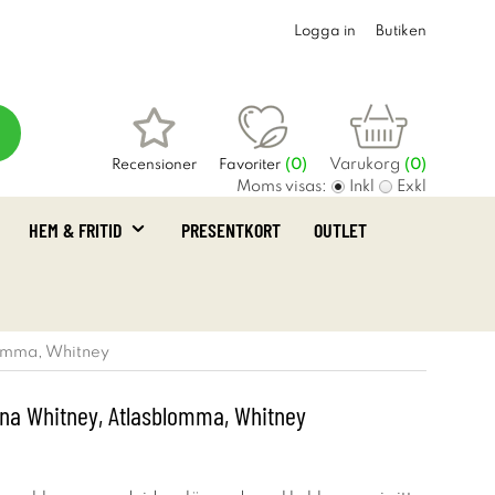
Logga in
Butiken
Varukorg
Recensioner
Favoriter
(
0
)
(0)
Moms visas:
Inkl
Exkl
HEM & FRITID
PRESENTKORT
OUTLET
lomma, Whitney
na Whitney, Atlasblomma, Whitney