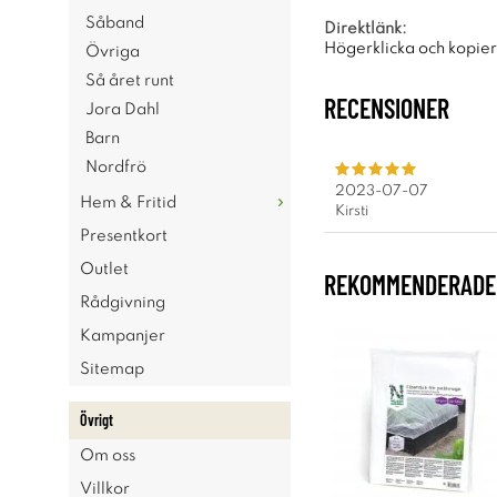
Såband
Direktlänk:
Högerklicka och kopie
Övriga
Så året runt
RECENSIONER
Jora Dahl
Barn
Nordfrö
2023-07-07
Hem & Fritid
Kirsti
Presentkort
Outlet
REKOMMENDERADE 
Rådgivning
Kampanjer
Sitemap
Övrigt
Om oss
Villkor