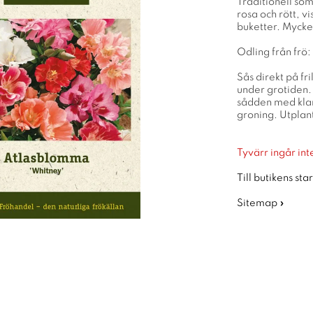
Traditionell s
rosa och rött, v
buketter. Mycke
Odling från frö:
Sås direkt på fr
under grotiden. 
sådden med klar 
groning. Utplant
Tyvärr ingår inte
Till butikens sta
Sitemap »