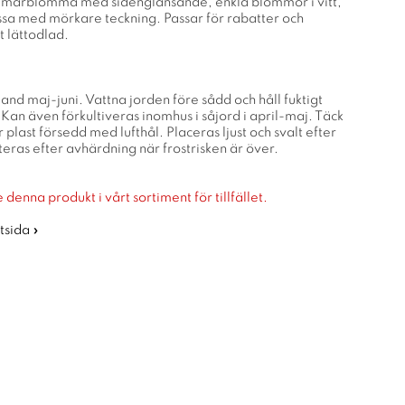
ommarblomma med sidenglänsande, enkla blommor i vitt,
issa med mörkare teckning. Passar för rabatter och
t lättodlad.
iland maj-juni. Vattna jorden före sådd och håll fuktigt
Kan även förkultiveras inomhus i såjord i april-maj. Täck
plast försedd med lufthål. Placeras ljust och svalt efter
eras efter avhärdning när frostrisken är över.
 denna produkt i vårt sortiment för tillfället.
rtsida »