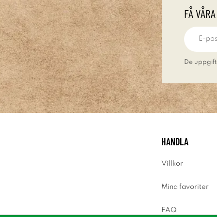
FÅ VÅRA
De uppgift
HANDLA
Villkor
Mina favoriter
FAQ