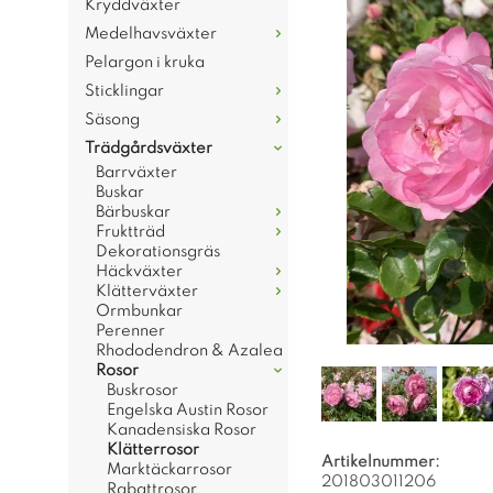
Kryddväxter
Medelhavsväxter
Pelargon i kruka
Sticklingar
Säsong
Trädgårdsväxter
Barrväxter
Buskar
Bärbuskar
Fruktträd
Dekorationsgräs
Häckväxter
Klätterväxter
Ormbunkar
Perenner
Rhododendron & Azalea
Rosor
Buskrosor
Engelska Austin Rosor
Kanadensiska Rosor
Klätterrosor
Artikelnummer:
Marktäckarrosor
201803011206
Rabattrosor