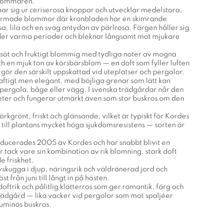
 sommaren.
ar sig ur ceriserosa knoppar och utvecklar medelstora,
lformade blommor där kronbladen har en skimrande
a, lila och en svag antydan av pärlrosa. Färgen håller sig
der varma perioder och bleknar långsamt mot mjukare
, söt och fruktigt blommig med tydliga noter av mogna
h en mjuk ton av körsbärsblom — en doft som fyller luften
h gör den särskilt uppskattad vid uteplatser och pergolor.
aftigt men elegant, med böjliga grenar som lätt kan
 pergola, båge eller vägg. I svenska trädgårdar når den
ter och fungerar utmärkt även som stor buskros om den
rkgrönt, friskt och glänsande, vilket är typiskt för Kordes
 till plantans mycket höga sjukdomsresistens — sorten är
oducerades 2005 av Kordes och har snabbt blivit en
 tack vare sin kombination av rik blomning, stark doft
 friskhet.
halvskugga i djup, näringsrik och väldränerad jord och
 från juni till långt in på hösten.
doftrik och pålitlig klätterros som ger romantik, färg och
 trädgård — lika vacker vid pergolor som mot spaljéer
luminös buskros.