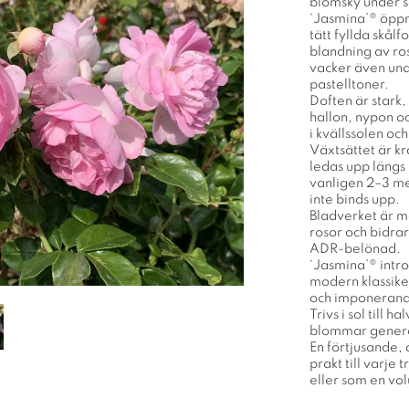
blomsky under
‘Jasmina’® öppn
tätt fyllda skå
blandning av ros
vacker även un
pastelltoner.
Doften är stark
hallon, nypon oc
i kvällssolen oc
Växtsättet är kr
ledas upp längs
vanligen 2–3 me
inte binds upp.
Bladverket är mö
rosor och bidrar
ADR-belönad.
‘Jasmina’® intr
modern klassiker
och imponerande
Trivs i sol till 
blommar generöst
En förtjusande, 
prakt till varje
eller som en vo