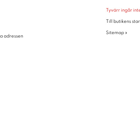
Tyvärr ingår inte
Till butikens sta
Sitemap »
ra adressen