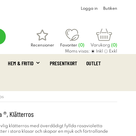
Logga in
Butiken
Varukorg
Recensioner
Favoriter
(
0
)
(0)
Moms visas:
Inkl
Exkl
HEM & FRITID
PRESENTKORT
OUTLET
os
 ®, Klätterros
uvlig klätterros med överdådigt fyllda rosavioletta
er i stora klasar och skapar en mjuk och förtrollande