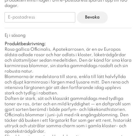
produkten finns i lager! Din e-postadress sparas i upp till 180
dagar.
Bevaka
Ej i säsong
Produktbeskrivning:
Rosa gallica Officinalis, Apotekarrosen, är en av Europas
äldsta odlade rosor och har odlats i kloster, läketrädgårdar
och slottsmiljöer sedan medeltiden. Den är känd för sina klara
karminrosa blommor, sin starka gammaldags rosdoft och sin
robusta natur.
Blommorna är medelstora till stora, enkla till lätt halvfyllda
och djupt karminrosa i färgen med ljusare mitt. Den rena och
intensiva färgtonen gör att den fortfarande idag upplevs
stark och tydlig i rabatten.
Doften är stark, söt och klassiskt gammaldags med tydliga
toner av ros, örter och en mild kryddighet — en doftprofil som
gjort sorten berömd i både parfym- och läkekonsthistorien.
Officinalis blommar i juni–juli med rik engångsblomning. Den
täcker då busken i ett färgstarkt flor som ger ett rent, historiskt
uttryck och utstrålar samma charm som i gamla kloster- och
apoteksträdgårdar.