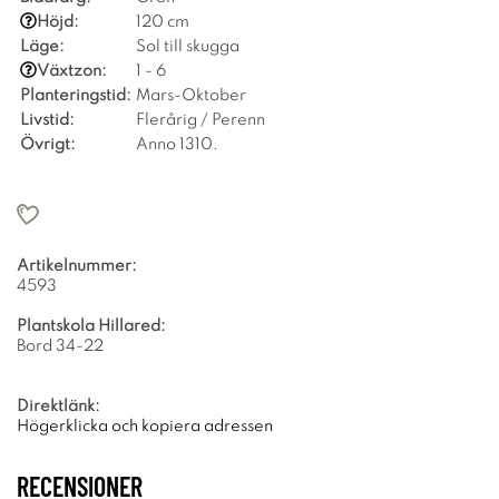
Höjd:
120 cm
Läge:
Sol till skugga
Växtzon:
1 - 6
Planteringstid:
Mars-Oktober
Livstid:
Flerårig / Perenn
Övrigt:
Anno 1310.
Artikelnummer:
4593
Plantskola Hillared:
Bord 34-22
Direktlänk:
Högerklicka och kopiera adressen
RECENSIONER