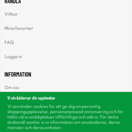
HANDLA
Villkor
Mina favoriter
FAQ
Logga in
INFORMATION
Om oss
Vi skräddarsyr din upplevelse
Nyheter
Vi använder cookies för att ge dig en personlig
shoppingupplevelse, personanpassad annonsering och för
Nyhetsbrev
hålla våra webbplatser tillförlitliga och säkra. För detta
ändamål samlar vi in information om användarna, deras
mönster och deras enheter.
Om cookies