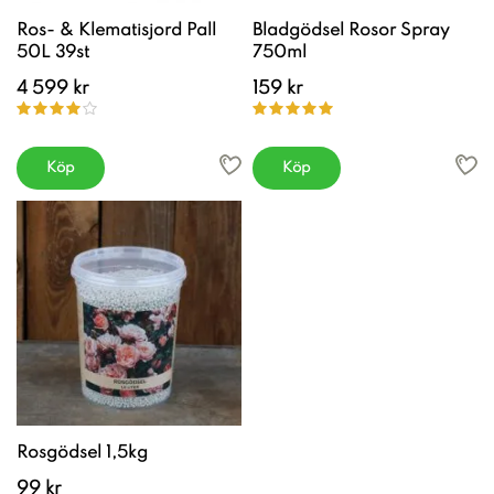
Ros- & Klematisjord Pall
Bladgödsel Rosor Spray
50L 39st
750ml
4 599 kr
159 kr
Köp
Köp
Rosgödsel 1,5kg
99 kr