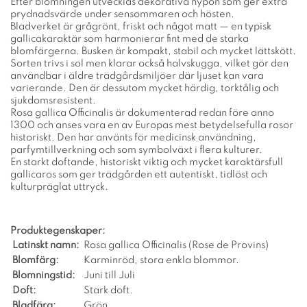
Efter blomningen utvecklas dekorativa nypon som ger extra
prydnadsvärde under sensommaren och hösten.
Bladverket är grågrönt, friskt och något matt — en typisk
gallicakaraktär som harmonierar fint med de starka
blomfärgerna. Busken är kompakt, stabil och mycket lättskött.
Sorten trivs i sol men klarar också halvskugga, vilket gör den
användbar i äldre trädgårdsmiljöer där ljuset kan vara
varierande. Den är dessutom mycket härdig, torktålig och
sjukdomsresistent.
Rosa gallica Officinalis är dokumenterad redan före anno
1300 och anses vara en av Europas mest betydelsefulla rosor
historiskt. Den har använts för medicinsk användning,
parfymtillverkning och som symbolväxt i flera kulturer.
En starkt doftande, historiskt viktig och mycket karaktärsfull
gallicaros som ger trädgården ett autentiskt, tidlöst och
kulturpräglat uttryck.
Produktegenskaper:
Latinskt namn:
Rosa gallica Officinalis (Rose de Provins)
Blomfärg:
Karminröd, stora enkla blommor.
Blomningstid:
Juni till Juli
Doft:
Stark doft.
Bladfärg:
Grön