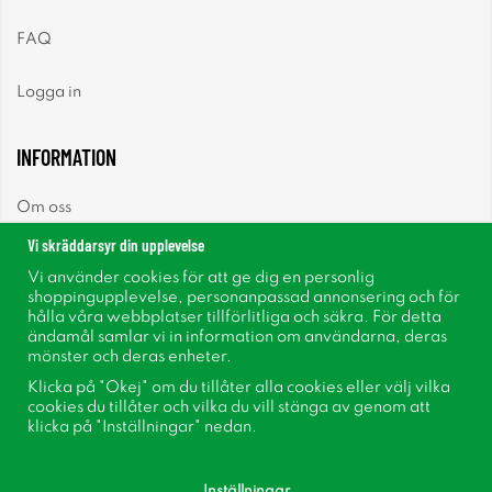
FAQ
Logga in
INFORMATION
Om oss
Vi skräddarsyr din upplevelse
Nyheter
Vi använder cookies för att ge dig en personlig
shoppingupplevelse, personanpassad annonsering och för
Nyhetsbrev
hålla våra webbplatser tillförlitliga och säkra. För detta
ändamål samlar vi in information om användarna, deras
mönster och deras enheter.
Om cookies
Klicka på "Okej" om du tillåter alla cookies eller välj vilka
cookies du tillåter och vilka du vill stänga av genom att
Inspiration
klicka på "Inställningar" nedan.
Inställningar