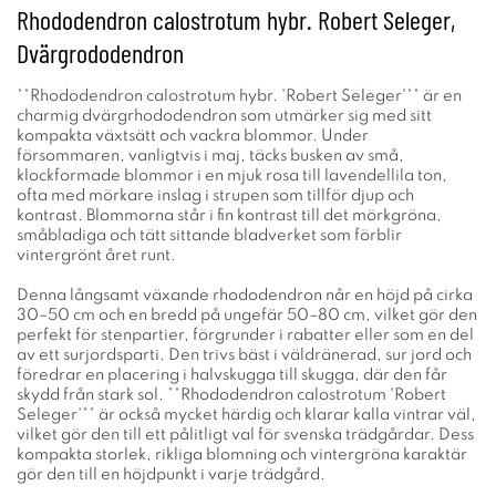
Rhododendron calostrotum hybr. Robert Seleger,
Dvärgrododendron
**Rhododendron calostrotum hybr. 'Robert Seleger'** är en
charmig dvärgrhododendron som utmärker sig med sitt
kompakta växtsätt och vackra blommor. Under
försommaren, vanligtvis i maj, täcks busken av små,
klockformade blommor i en mjuk rosa till lavendellila ton,
ofta med mörkare inslag i strupen som tillför djup och
kontrast. Blommorna står i fin kontrast till det mörkgröna,
småbladiga och tätt sittande bladverket som förblir
vintergrönt året runt.
Denna långsamt växande rhododendron når en höjd på cirka
30–50 cm och en bredd på ungefär 50–80 cm, vilket gör den
perfekt för stenpartier, förgrunder i rabatter eller som en del
av ett surjordsparti. Den trivs bäst i väldränerad, sur jord och
föredrar en placering i halvskugga till skugga, där den får
skydd från stark sol. **Rhododendron calostrotum 'Robert
Seleger'** är också mycket härdig och klarar kalla vintrar väl,
vilket gör den till ett pålitligt val för svenska trädgårdar. Dess
kompakta storlek, rikliga blomning och vintergröna karaktär
gör den till en höjdpunkt i varje trädgård.