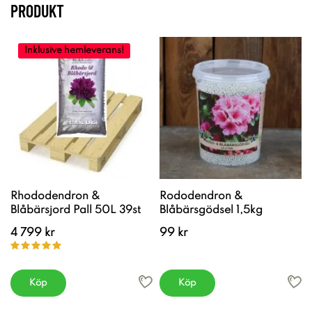
PRODUKT
Inklusive hemleverans!
Rhododendron &
Rododendron &
Blåbärsjord Pall 50L 39st
Blåbärsgödsel 1,5kg
4 799 kr
99 kr
Köp
Köp