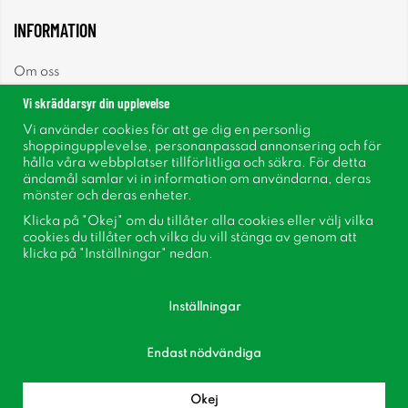
INFORMATION
Om oss
Vi skräddarsyr din upplevelse
Nyheter
Vi använder cookies för att ge dig en personlig
shoppingupplevelse, personanpassad annonsering och för
Nyhetsbrev
hålla våra webbplatser tillförlitliga och säkra. För detta
ändamål samlar vi in information om användarna, deras
mönster och deras enheter.
Om cookies
Klicka på "Okej" om du tillåter alla cookies eller välj vilka
cookies du tillåter och vilka du vill stänga av genom att
Inspiration
klicka på "Inställningar" nedan.
Inställningar
Endast nödvändiga
Följ oss på Facebook
Bli medlem i vår kundklubb!
Okej