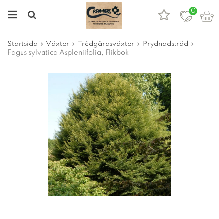
0
Startsida
Växter
Trädgårdsväxter
Prydnadsträd
Fagus sylvatica Aspleniifolia, Flikbok