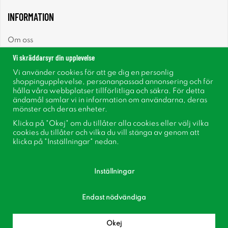
INFORMATION
Om oss
Vi skräddarsyr din upplevelse
Nyheter
Vi använder cookies för att ge dig en personlig
shoppingupplevelse, personanpassad annonsering och för
Nyhetsbrev
hålla våra webbplatser tillförlitliga och säkra. För detta
ändamål samlar vi in information om användarna, deras
mönster och deras enheter.
Om cookies
Klicka på "Okej" om du tillåter alla cookies eller välj vilka
cookies du tillåter och vilka du vill stänga av genom att
Inspiration
klicka på "Inställningar" nedan.
Inställningar
Endast nödvändiga
Följ oss på Facebook
Bli medlem i vår kundklubb!
Okej