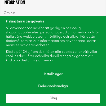
INFORMATION
Om oss
Vi skräddarsyr din upplevelse
Nyheter
Vi använder cookies för att ge dig en personlig
shoppingupplevelse, personanpassad annonsering och för
Nyhetsbrev
hålla våra webbplatser tillförlitliga och säkra. För detta
ändamål samlar vi in information om användarna, deras
mönster och deras enheter.
Om cookies
Klicka på "Okej" om du tillåter alla cookies eller välj vilka
cookies du tillåter och vilka du vill stänga av genom att
Inspiration
klicka på "Inställningar" nedan.
Inställningar
Endast nödvändiga
Följ oss på Facebook
Bli medlem i vår kundklubb!
Okej