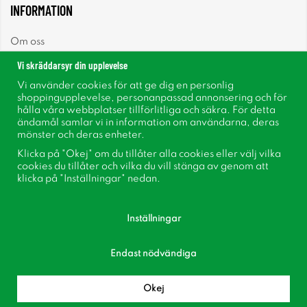
INFORMATION
Om oss
Vi skräddarsyr din upplevelse
Nyheter
Vi använder cookies för att ge dig en personlig
shoppingupplevelse, personanpassad annonsering och för
Nyhetsbrev
hålla våra webbplatser tillförlitliga och säkra. För detta
ändamål samlar vi in information om användarna, deras
mönster och deras enheter.
Om cookies
Klicka på "Okej" om du tillåter alla cookies eller välj vilka
cookies du tillåter och vilka du vill stänga av genom att
Inspiration
klicka på "Inställningar" nedan.
Inställningar
Endast nödvändiga
Följ oss på Facebook
Bli medlem i vår kundklubb!
Okej