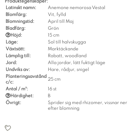
Produktegenskaper:
Latinskt namn:
Anemone nemorosa Vestal
Blomfärg:
Vit, fylld
Blomningstid:
April till Maj
Bladfärg:
Grön
Höjd:
15 cm
Läge:
Sol till halvskugga
Växtsätt:
Marktäckande
Lämplig till:
Rabatt, woodland
Jord:
Alla jordar, lätt fuktigt läge
Undviks av:
Hare, rådjur, snigel
Planteringsavstånd
25 cm
c/c:
Antal / m²:
16 st
Härdighet:
B
Övrigt:
Sprider sig med rhizomer, vissnar ner
efter blomning