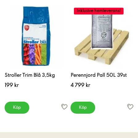
Inklusive hemleverans!
Stroller Trim Blå 3,5kg
Perennjord Pall 50L 39st
199 kr
4 799 kr
Köp
Köp