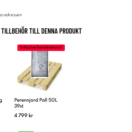
ra adressen
TILLBEHÖR TILL DENNA PRODUKT
Inklusive hemleverans!
g
Perennjord Pall 50L
39st
4 799 kr