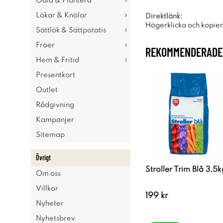
Odla & Plantera
Lökar & Knölar
Direktlänk:
Högerklicka och kopie
Sättlök & Sättpotatis
Fröer
REKOMMENDERADE 
Hem & Fritid
Presentkort
Outlet
Rådgivning
Kampanjer
Sitemap
Övrigt
Stroller Trim Blå 3,5k
Om oss
Villkor
199 kr
Nyheter
Nyhetsbrev