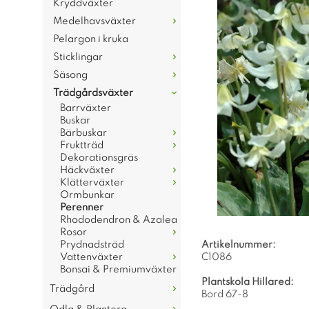
Kryddväxter
Medelhavsväxter
Pelargon i kruka
Sticklingar
Säsong
Trädgårdsväxter
Barrväxter
Buskar
Bärbuskar
Fruktträd
Dekorationsgräs
Häckväxter
Klätterväxter
Ormbunkar
Perenner
Rhododendron & Azalea
Rosor
Prydnadsträd
Artikelnummer:
Vattenväxter
C1086
Bonsai & Premiumväxter
Plantskola Hillared:
Trädgård
Bord 67-8