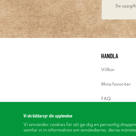
De uppgift
HANDLA
Villkor
Mina favoriter
FAQ
Logga in
Vi skräddarsyr din upplevelse
Vi använder cookies för att ge dig en personlig shoppi
samlar vi in information om användarna, deras mönste