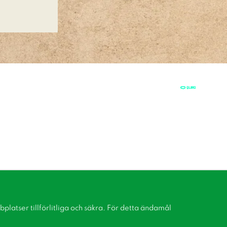
latser tillförlitliga och säkra. För detta ändamål