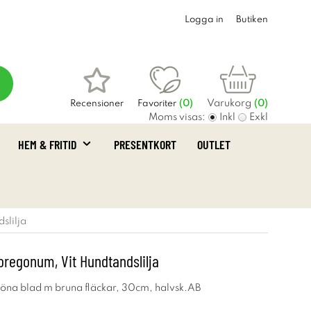
Logga in
Butiken
Varukorg
Recensioner
Favoriter
(
0
)
(0)
Moms visas:
Inkl
Exkl
HEM & FRITID
PRESENTKORT
OUTLET
slilja
oregonum, Vit Hundtandslilja
röna blad m bruna fläckar, 30cm, halvsk.AB