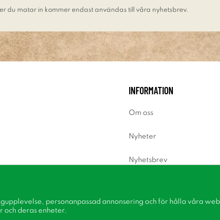
er du matar in kommer endast användas till våra nyhetsbrev.
INFORMATION
Om oss
Nyheter
Nyhetsbrev
Om cookies
ngupplevelse, personanpassad annonsering och för hålla våra webbp
Inspiration
r och deras enheter.