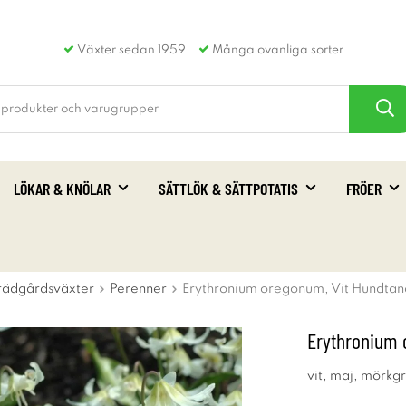
Växter sedan 1959
Många ovanliga sorter
LÖKAR & KNÖLAR
SÄTTLÖK & SÄTTPOTATIS
FRÖER
rädgårdsväxter
Perenner
Erythronium oregonum, Vit Hundtand
Erythronium 
vit, maj, mörkg