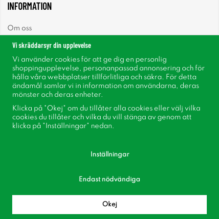
INFORMATION
Om oss
Vi skräddarsyr din upplevelse
Nyheter
Vi använder cookies för att ge dig en personlig
shoppingupplevelse, personanpassad annonsering och för
Nyhetsbrev
hålla våra webbplatser tillförlitliga och säkra. För detta
ändamål samlar vi in information om användarna, deras
mönster och deras enheter.
Om cookies
Klicka på "Okej" om du tillåter alla cookies eller välj vilka
cookies du tillåter och vilka du vill stänga av genom att
Inspiration
klicka på "Inställningar" nedan.
Inställningar
Endast nödvändiga
Följ oss på Facebook
Bli medlem i vår kundklubb!
Okej