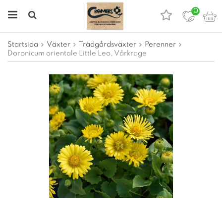
0
Startsida
Växter
Trädgårdsväxter
Perenner
Doronicum orientale Little Leo, Vårkrage