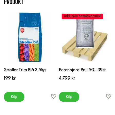
PRODUKT
Inklusive hemleverans!
Stroller Trim Blå 3,5kg
Perennjord Pall 50L 39st
199 kr
4 799 kr
Köp
Köp