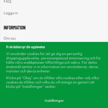
FAQ
Logga in
INFORMATION
Om oss
Vi skräddarsyr din upplevelse
Nyheter
Vi använder cookies för att ge dig en personlig
shoppingupplevelse, personanpassad annonsering och för
Nyhetsbrev
hålla våra webbplatser tillförlitliga och säkra. För detta
ändamål samlar vi in information om användarna, deras
mönster och deras enheter.
Om cookies
Klicka på "Okej" om du tillåter alla cookies eller välj vilka
cookies du tillåter och vilka du vill stänga av genom att
Inspiration
klicka på "Inställningar" nedan.
Inställningar