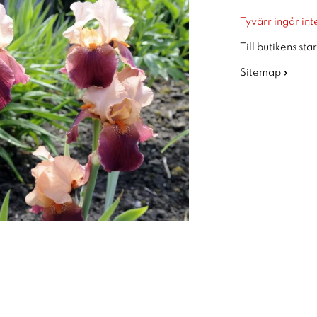
Tyvärr ingår inte
Till butikens sta
Sitemap »