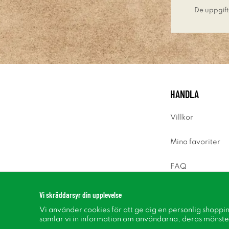
De uppgift
HANDLA
Villkor
Mina favoriter
FAQ
Logga in
Vi skräddarsyr din upplevelse
Vi använder cookies för att ge dig en personlig shoppi
samlar vi in information om användarna, deras mönste