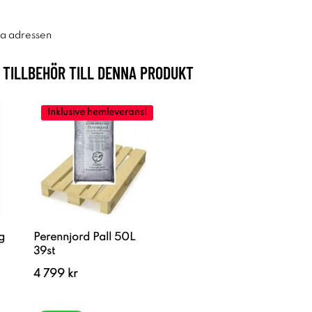
ra adressen
TILLBEHÖR TILL DENNA PRODUKT
Inklusive hemleverans!
g
Perennjord Pall 50L
39st
4 799 kr