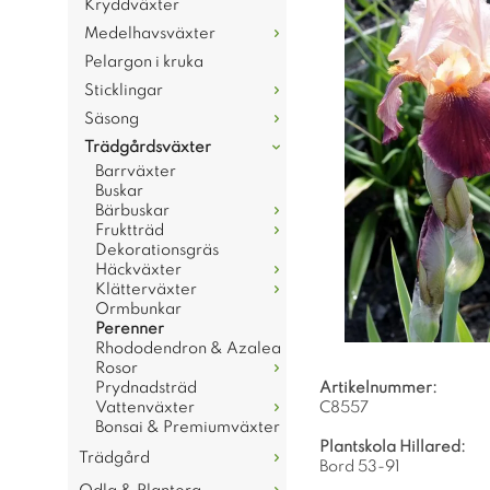
Kryddväxter
Medelhavsväxter
Pelargon i kruka
Sticklingar
Säsong
Trädgårdsväxter
Barrväxter
Buskar
Bärbuskar
Fruktträd
Dekorationsgräs
Häckväxter
Klätterväxter
Ormbunkar
Perenner
Rhododendron & Azalea
Rosor
Prydnadsträd
Artikelnummer:
Vattenväxter
C8557
Bonsai & Premiumväxter
Plantskola Hillared:
Trädgård
Bord 53-91