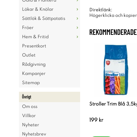
Odla & Plantera
Lökar & Knölar
Direktlänk:
Högerklicka och kopie
Sättlök & Sättpotatis
Fröer
REKOMMENDERADE 
Hem & Fritid
Presentkort
Outlet
Rådgivning
Kampanjer
Sitemap
Övrigt
Stroller Trim Blå 3,5k
Om oss
Villkor
199 kr
Nyheter
Nyhetsbrev