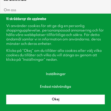
Om oss
Vi skräddarsyr din upplevelse
Nyheter
Vi använder cookies för att ge dig en personlig
shoppingupplevelse, personanpassad annonsering och för
Nyhetsbrev
hålla våra webbplatser tillförlitliga och säkra. För detta
ändamål samlar vi in information om användarna, deras
mönster och deras enheter.
Om cookies
Klicka på "Okej" om du tillåter alla cookies eller välj vilka
cookies du tillåter och vilka du vill stänga av genom att
Inspiration
klicka på "Inställningar" nedan.
Inställningar
Endast nödvändiga
Följ oss på Facebook
Bli medlem i vår kundklubb!
Okej