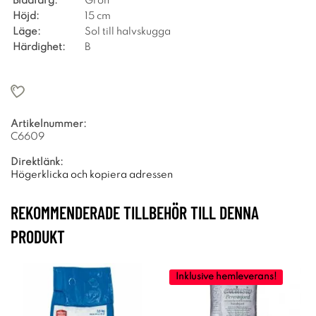
Bladfärg:
Grön
Höjd:
15 cm
Läge:
Sol till halvskugga
Härdighet:
B
Artikelnummer:
C6609
Direktlänk:
Högerklicka och kopiera adressen
REKOMMENDERADE TILLBEHÖR TILL DENNA
PRODUKT
Inklusive hemleverans!