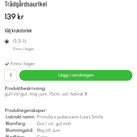
Trädgårdsaurikel
139 kr
Välj
krukstorlek
0,5-1L
Finns i lager
Finns i lager
Lägg i varukorgen
Produktbeskrivning:
gul/vit/gul, maj-juni, 15cm, sol, halvsk.B
Produktegenskaper:
Latinskt namn:
Primula x pubescens Lisa´s Smile
Blomfärg:
Gul / vit, gul mitt
Blomningstid:
Maj till Juni