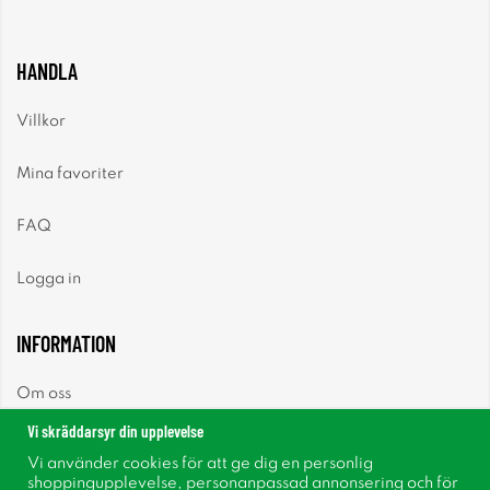
HANDLA
Villkor
Mina favoriter
FAQ
Logga in
INFORMATION
Om oss
Vi skräddarsyr din upplevelse
Nyheter
Vi använder cookies för att ge dig en personlig
shoppingupplevelse, personanpassad annonsering och för