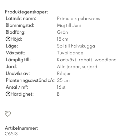
Produktegenskaper:
Latinskt namn:
Primula x pubescens
Blomningstid:
Maj till Juni
Bladfärg:
Grön
Höjd:
15 cm
Läge:
Sol till halvskugga
Växtsätt:
Tuvbildande
Lämplig till:
Kantväxt, rabatt, woodland
Jord:
Alla jordar, surjord
Undviks av:
Rådjur
Planteringsavstånd c/c:
25 cm
Antal / m²:
16 st
Härdighet:
B
Artikelnummer:
C6513