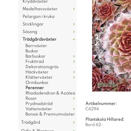
Kryddväxter
Medelhavsväxter
Pelargon i kruka
Sticklingar
Säsong
Trädgårdsväxter
Barrväxter
Buskar
Bärbuskar
Fruktträd
Dekorationsgräs
Häckväxter
Klätterväxter
Ormbunkar
Perenner
Rhododendron & Azalea
Rosor
Prydnadsträd
Artikelnummer:
Vattenväxter
C4294
Bonsai & Premiumväxter
Plantskola Hillared:
Trädgård
Bord 62-