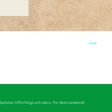
latser tillförlitliga och säkra. För detta ändamål