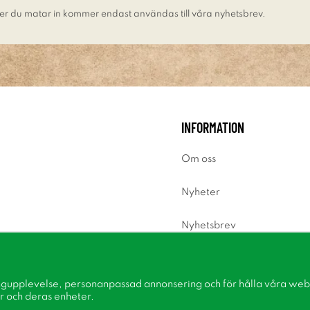
er du matar in kommer endast användas till våra nyhetsbrev.
INFORMATION
Om oss
Nyheter
Nyhetsbrev
Om cookies
ngupplevelse, personanpassad annonsering och för hålla våra webbp
Inspiration
r och deras enheter.