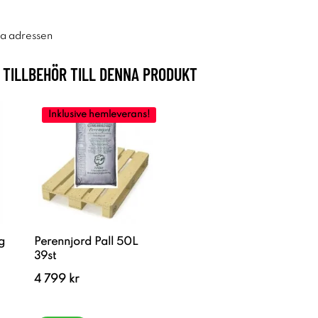
ra adressen
TILLBEHÖR TILL DENNA PRODUKT
Inklusive hemleverans!
g
Perennjord Pall 50L
39st
4 799 kr