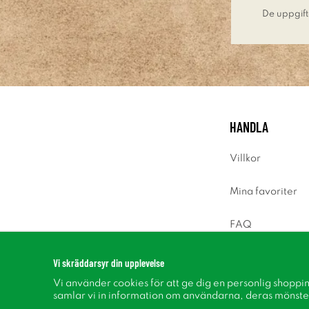
De uppgift
HANDLA
Villkor
Mina favoriter
FAQ
Logga in
Vi skräddarsyr din upplevelse
Vi använder cookies för att ge dig en personlig shoppi
samlar vi in information om användarna, deras mönste