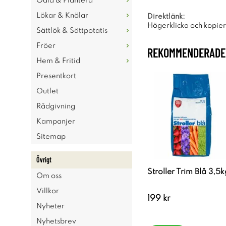
Odla & Plantera
Lökar & Knölar
Direktlänk:
Högerklicka och kopie
Sättlök & Sättpotatis
Fröer
REKOMMENDERADE 
Hem & Fritid
Presentkort
Outlet
Rådgivning
Kampanjer
Sitemap
Övrigt
Stroller Trim Blå 3,5k
Om oss
Villkor
199 kr
Nyheter
Nyhetsbrev