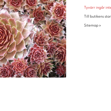
Tyvärr ingår inte
Till butikens sta
Sitemap »