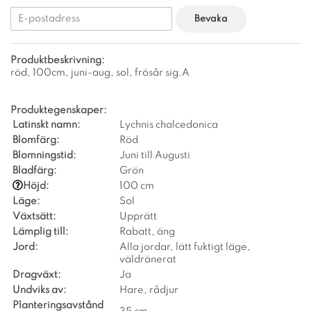
Bevaka
Produktbeskrivning:
röd, 100cm, juni-aug, sol, frösår sig.A
Produktegenskaper:
Latinskt namn:
Lychnis chalcedonica
Blomfärg:
Röd
Blomningstid:
Juni till Augusti
Bladfärg:
Grön
Höjd:
100 cm
Läge:
Sol
Växtsätt:
Upprätt
Lämplig till:
Rabatt, äng
Jord:
Alla jordar, lätt fuktigt läge,
väldränerat
Dragväxt:
Ja
Undviks av:
Hare, rådjur
Planteringsavstånd