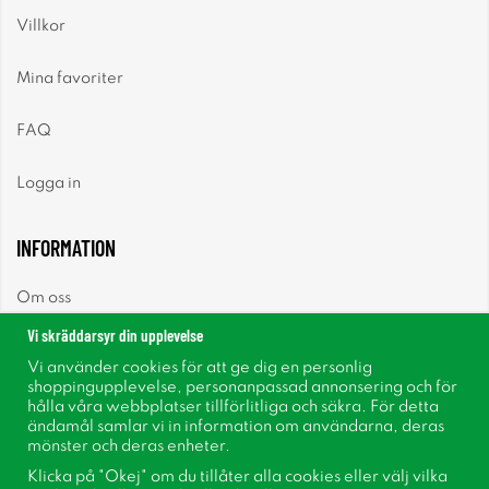
Villkor
Mina favoriter
FAQ
Logga in
INFORMATION
Om oss
Vi skräddarsyr din upplevelse
Nyheter
Vi använder cookies för att ge dig en personlig
shoppingupplevelse, personanpassad annonsering och för
Nyhetsbrev
hålla våra webbplatser tillförlitliga och säkra. För detta
ändamål samlar vi in information om användarna, deras
mönster och deras enheter.
Om cookies
Klicka på "Okej" om du tillåter alla cookies eller välj vilka