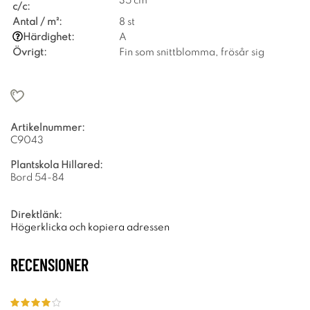
35 cm
c/c:
Antal / m²:
8 st
Härdighet:
A
Övrigt:
Fin som snittblomma, frösår sig
Artikelnummer:
C9043
Plantskola Hillared:
Bord 54-84
Direktlänk:
Högerklicka och kopiera adressen
RECENSIONER