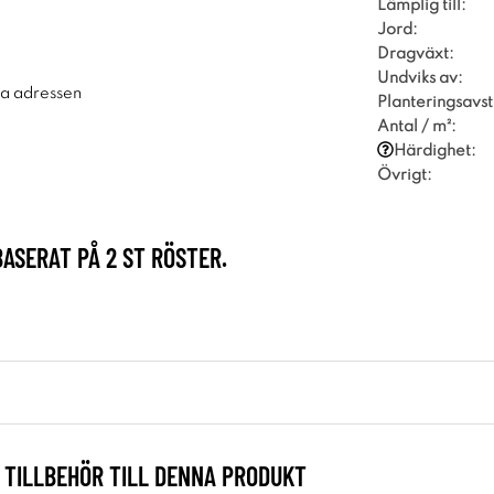
Lämplig till:
Jord:
Dragväxt:
Undviks av:
ra adressen
Planteringsavst
Antal / m²:
Härdighet:
Övrigt:
BASERAT PÅ
2
ST RÖSTER.
TILLBEHÖR TILL DENNA PRODUKT