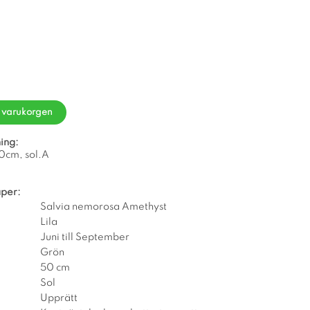
i varukorgen
ing:
 50cm, sol.A
per:
Salvia nemorosa Amethyst
Lila
Juni till September
Grön
50 cm
Sol
Upprätt