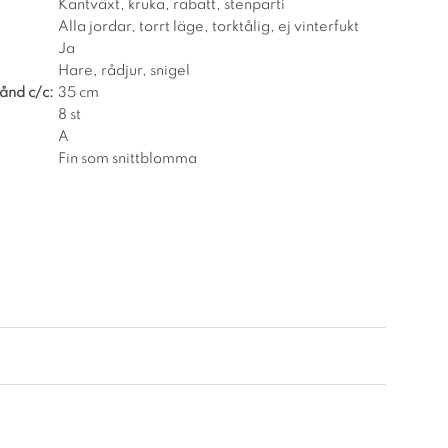
Kantväxt, kruka, rabatt, stenparti
Alla jordar, torrt läge, torktålig, ej vinterfukt
Ja
Hare, rådjur, snigel
ånd c/c:
35 cm
8 st
A
Fin som snittblomma