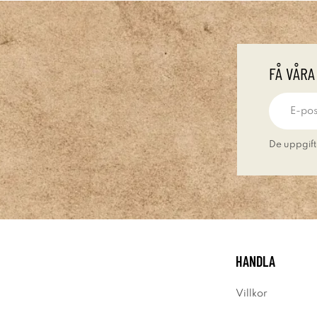
FÅ VÅRA
De uppgift
HANDLA
Villkor