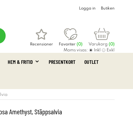
Logga in
Butiken
Varukorg
Recensioner
Favoriter
(
0
)
(0)
Moms visas:
Inkl
Exkl
HEM & FRITID
PRESENTKORT
OUTLET
lvia
osa Amethyst, Stäppsalvia