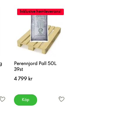
Inklusive hemleverans!
g
Perennjord Pall 50L
39st
4 799 kr
Köp