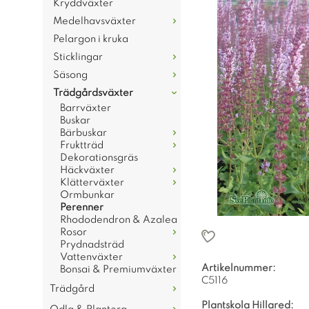
Kryddväxter
Medelhavsväxter
Pelargon i kruka
Sticklingar
Säsong
Trädgårdsväxter
Barrväxter
Buskar
Bärbuskar
Fruktträd
Dekorationsgräs
Häckväxter
Klätterväxter
Ormbunkar
Perenner
Rhododendron & Azalea
Rosor
Prydnadsträd
Vattenväxter
Artikelnummer:
Bonsai & Premiumväxter
C5116
Trädgård
Plantskola Hillared: