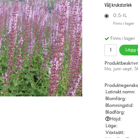
Välj
krukstorlek
0,5-1L
Finns i lager
Finns i lager
Lägg 
Produktbeskrivn
lila, juni-sept,
Produktegenska
Latinskt namn:
Blomfärg:
Blomningstid:
Bladfärg:
Höjd:
Läge:
Växtsätt: