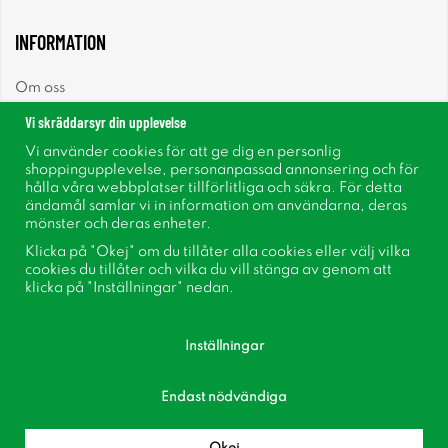
INFORMATION
Om oss
Vi skräddarsyr din upplevelse
Nyheter
Vi använder cookies för att ge dig en personlig
shoppingupplevelse, personanpassad annonsering och för
Nyhetsbrev
hålla våra webbplatser tillförlitliga och säkra. För detta
ändamål samlar vi in information om användarna, deras
mönster och deras enheter.
Om cookies
Klicka på "Okej" om du tillåter alla cookies eller välj vilka
cookies du tillåter och vilka du vill stänga av genom att
Inspiration
klicka på "Inställningar" nedan.
Inställningar
Endast nödvändiga
Följ oss på Facebook
Bli medlem i vår kundklubb!