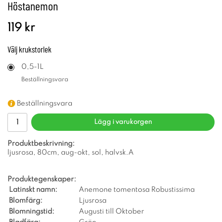
Höstanemon
119 kr
Välj
krukstorlek
0,5-1L
Beställningsvara
Beställningsvara
Lägg i varukorgen
Produktbeskrivning:
ljusrosa, 80cm, aug-okt, sol, halvsk.A
Produktegenskaper:
Latinskt namn:
Anemone tomentosa Robustissima
Blomfärg:
Ljusrosa
Blomningstid:
Augusti till Oktober