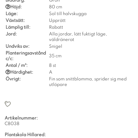
Bladfärg:
Grön
Höjd:
80 cm
Läge:
Sol till halvskugga
Växtsätt:
Upprätt
Lämplig till:
Rabatt
Jord:
Alla jordar, lätt fuktigt läge,
väldränerat
Undviks av:
Snigel
Planteringsavstånd
35 cm
c/c:
Antal / m²:
8 st
Härdighet:
A
Övrigt:
Fin som snittblomma, sprider sig med
utlöpare
Artikelnummer:
C8038
Plantskola Hillared: