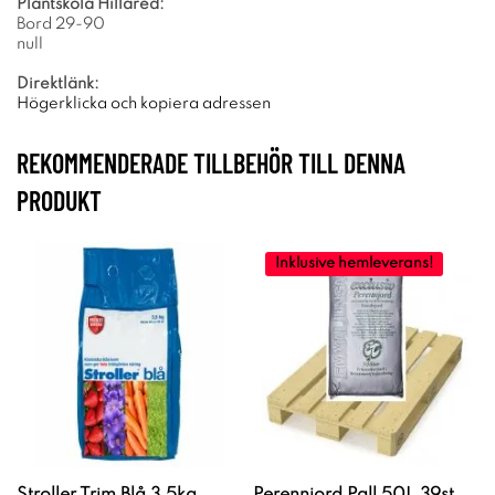
Plantskola Hillared:
Bord 29-90
null
Direktlänk:
Högerklicka och kopiera adressen
REKOMMENDERADE TILLBEHÖR TILL DENNA
PRODUKT
Inklusive hemleverans!
Stroller Trim Blå 3,5kg
Perennjord Pall 50L 39st