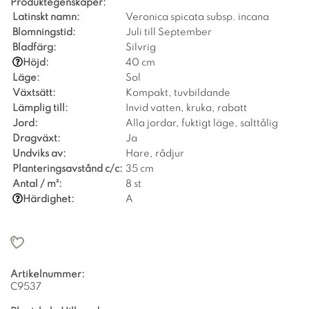
Produktegenskaper:
Latinskt namn:
Veronica spicata subsp. incana
Blomningstid:
Juli till September
Bladfärg:
Silvrig
Höjd:
40 cm
Läge:
Sol
Växtsätt:
Kompakt, tuvbildande
Lämplig till:
Invid vatten, kruka, rabatt
Jord:
Alla jordar, fuktigt läge, salttålig
Dragväxt:
Ja
Undviks av:
Hare, rådjur
Planteringsavstånd c/c:
35 cm
Antal / m²:
8 st
Härdighet:
A
Artikelnummer:
C9537