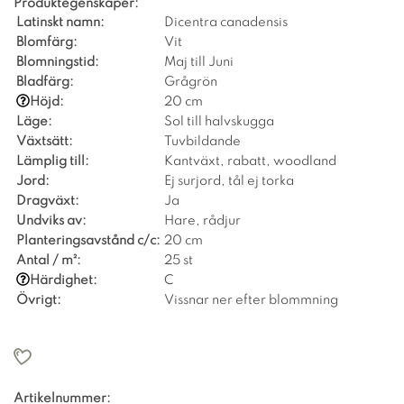
Produktegenskaper:
Latinskt namn:
Dicentra canadensis
Blomfärg:
Vit
Blomningstid:
Maj till Juni
Bladfärg:
Grågrön
Höjd:
20 cm
Läge:
Sol till halvskugga
Växtsätt:
Tuvbildande
Lämplig till:
Kantväxt, rabatt, woodland
Jord:
Ej surjord, tål ej torka
Dragväxt:
Ja
Undviks av:
Hare, rådjur
Planteringsavstånd c/c:
20 cm
Antal / m²:
25 st
Härdighet:
C
Övrigt:
Vissnar ner efter blommning
Artikelnummer: