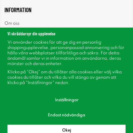
INFORMATION
Om oss
Vi skräddarsyr din upplevelse
Nyheter
Vi använder cookies för att ge dig en personlig
shoppingupplevelse, personanpassad annonsering och för
Nyhetsbrev
hålla våra webbplatser tillförlitliga och säkra. För detta
ändamål samlar vi in information om användarna, deras
mönster och deras enheter.
Om cookies
Klicka på "Okej" om du tillåter alla cookies eller välj vilka
cookies du tillåter och vilka du vill stänga av genom att
Inspiration
klicka på "Inställningar" nedan.
Inställningar
Endast nödvändiga
Följ oss på Facebook
Bli medlem i vår kundklubb!
Okej