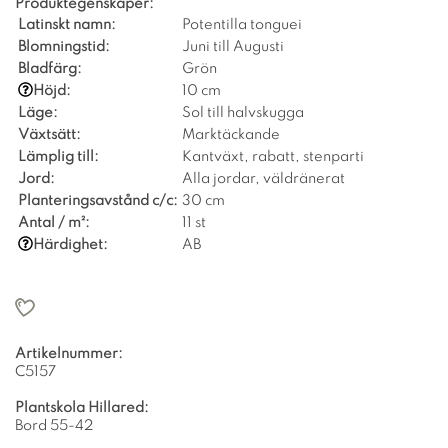
Produktegenskaper:
Latinskt namn:
Potentilla tonguei
Blomningstid:
Juni till Augusti
Bladfärg:
Grön
Höjd:
10 cm
Läge:
Sol till halvskugga
Växtsätt:
Marktäckande
Lämplig till:
Kantväxt, rabatt, stenparti
Jord:
Alla jordar, väldränerat
Planteringsavstånd c/c:
30 cm
Antal / m²:
11 st
Härdighet:
AB
Artikelnummer:
C5157
Plantskola Hillared:
Bord 55-42