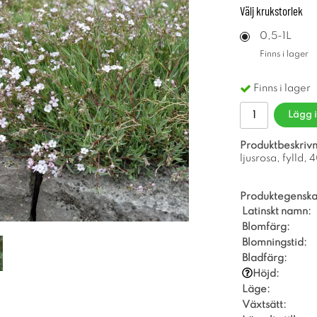
Välj
krukstorlek
0,5-1L
Finns i lager
Finns i lager
Lägg 
Produktbeskrivn
ljusrosa, fylld, 
Produktegenska
Latinskt namn:
Blomfärg:
Blomningstid:
Bladfärg:
Höjd:
Läge:
Växtsätt: