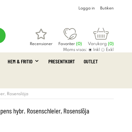
Logga in
Butiken
Varukorg
Recensioner
Favoriter
(
0
)
(0)
Moms visas:
Inkl
Exkl
HEM & FRITID
PRESENTKORT
OUTLET
er, Rosenslöja
epens hybr. Rosenschleier, Rosenslöja