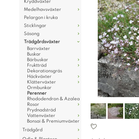
Kryddväxter
Medelhavsväxter
Pelargon i kruka
Sticklingar
Säsong
Trädgårdsväxter
Barrväxter
Buskar
Bärbuskar
Fruktträd
Dekorationsgräs
Häckväxter
Klätterväxter
Ormbunkar
Perenner
Rhododendron & Azalea
Rosor
Prydnadsträd
Vattenväxter
Bonsai & Premiumväxter
Trädgård