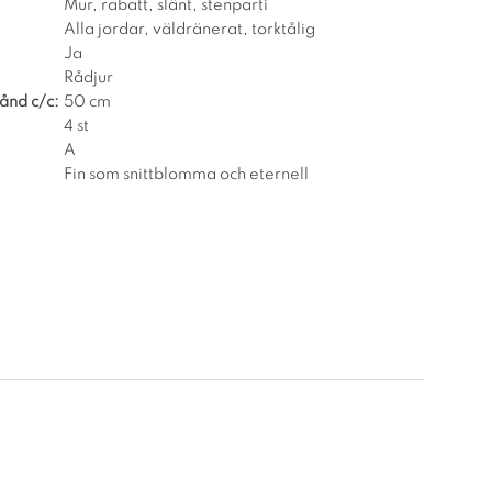
Mur, rabatt, slänt, stenparti
Alla jordar, väldränerat, torktålig
Ja
Rådjur
ånd c/c:
50 cm
4 st
A
Fin som snittblomma och eternell