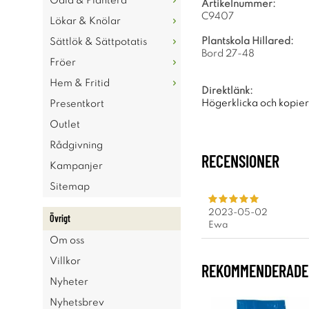
Odla & Plantera
Artikelnummer:
C9407
Lökar & Knölar
Plantskola Hillared:
Sättlök & Sättpotatis
Bord 27-48
Fröer
Hem & Fritid
Direktlänk:
Högerklicka och kopie
Presentkort
Outlet
Rådgivning
RECENSIONER
Kampanjer
Sitemap
2023-05-02
Övrigt
Ewa
Om oss
Villkor
REKOMMENDERADE 
Nyheter
Nyhetsbrev