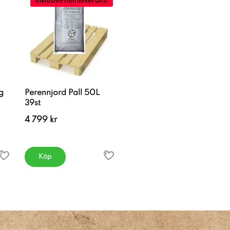
Inklusive hemleverans!
g
Perennjord Pall 50L
39st
4 799 kr
Köp