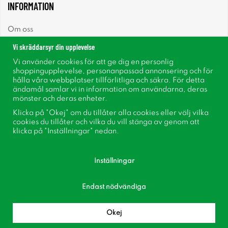
INFORMATION
Om oss
Vi skräddarsyr din upplevelse
Nyheter
Vi använder cookies för att ge dig en personlig
shoppingupplevelse, personanpassad annonsering och för
Nyhetsbrev
hålla våra webbplatser tillförlitliga och säkra. För detta
ändamål samlar vi in information om användarna, deras
mönster och deras enheter.
Om cookies
Klicka på "Okej" om du tillåter alla cookies eller välj vilka
cookies du tillåter och vilka du vill stänga av genom att
Inspiration
klicka på "Inställningar" nedan.
Inställningar
Endast nödvändiga
Följ oss på Facebook
Bli medlem i vår kundklubb!
Okej