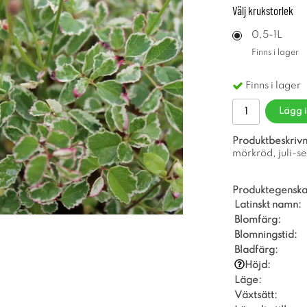
Välj
krukstorlek
0,5-1L
Finns i lager
Finns i lager
Lägg 
Produktbeskrivn
mörkröd, juli-se
Produktegenska
Latinskt namn:
Blomfärg:
Blomningstid:
Bladfärg:
Höjd:
Läge:
Växtsätt: