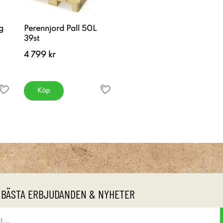
g
Perennjord Pall 50L
39st
4 799 kr
Köp
 BÄSTA ERBJUDANDEN & NYHETER