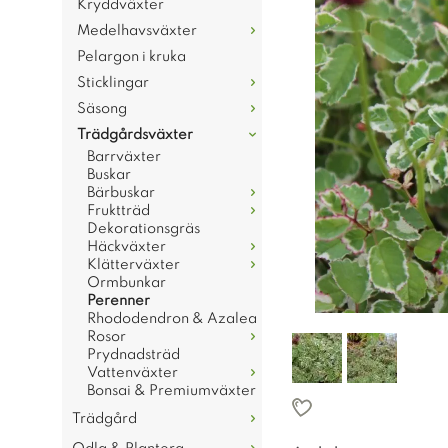
Kryddväxter
Medelhavsväxter
Pelargon i kruka
Sticklingar
Säsong
Trädgårdsväxter
Barrväxter
Buskar
Bärbuskar
Fruktträd
Dekorationsgräs
Häckväxter
Klätterväxter
Ormbunkar
Perenner
Rhododendron & Azalea
Rosor
Prydnadsträd
Vattenväxter
Bonsai & Premiumväxter
Trädgård