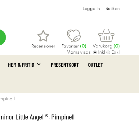
Logga in
Butiken
Varukorg
Recensioner
Favoriter
(
0
)
(0)
Moms visas:
Inkl
Exkl
HEM & FRITID
PRESENTKORT
OUTLET
mpinell
inor Little Angel ®, Pimpinell