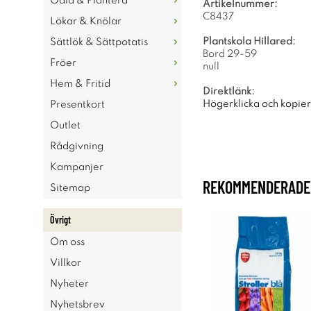
Odla & Plantera
Artikelnummer:
C8437
Lökar & Knölar
Plantskola Hillared:
Sättlök & Sättpotatis
Bord 29-59
Fröer
null
Hem & Fritid
Direktlänk:
Högerklicka och kopie
Presentkort
Outlet
Rådgivning
Kampanjer
REKOMMENDERADE 
Sitemap
Övrigt
Om oss
Villkor
Nyheter
Nyhetsbrev