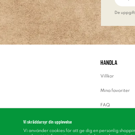
De uppgift
HANDLA
Villkor
Mina favoriter
FAQ
Logga in
Vi skräddarsyr din upplevelse
Vi använder cookies för att ge dig en personlig shoppi