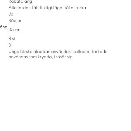
Rabatt, äng
Alla jordar, lätt fuktigt läge, tål ej torka
Ja
Rådjur
tånd
35 cm
8 st
B
Unga färska blad kan användas i sallader, torkade
användas som krydda, frösår sig