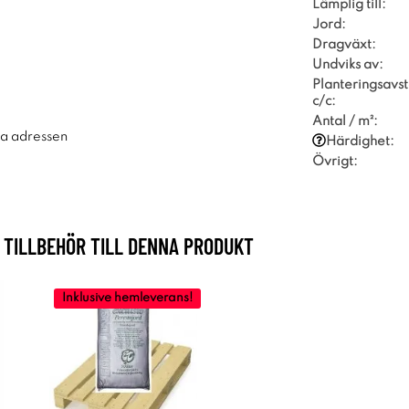
Lämplig till:
Jord:
Dragväxt:
Undviks av:
Planteringsavs
c/c:
Antal / m²:
ra adressen
Härdighet:
Övrigt:
TILLBEHÖR TILL DENNA PRODUKT
Inklusive hemleverans!