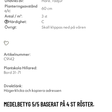
Undviks av:
Hare, rådjur
Planteringsavstånd
60 cm
c/c:
Antal / m²:
3 st
Härdighet:
C
Övrigt:
Skall klippas ned på våren
Artikelnummer:
C9142
Plantskola Hillared:
Bord 31-71
Direktlänk:
Högerklicka och kopiera adressen
MEDELBETYG
5
/5 BASERAT PÅ
4
ST RÖSTER.