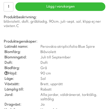
Lägg i varukorgen
Produktbeskrivning:
blåviolett, doft, gråbladig, 90cm, juli-sept, sol, klipp ej ner
växten.C
Produktegenskaper:
Latinskt namn:
Perovskia atriplicifolia Blue Spire
Blomfärg:
Blåviolett
Blomningstid:
Juli till September
Doft:
Doft
Bladfärg:
Grå
Höjd:
90 cm
Läge:
Sol
Växtsätt:
Brett, upprätt
Lämplig till:
Rabatt
Jord:
Alla jordar, väldränerat, torktålig,
salttålig
Dragväxt:
Ja