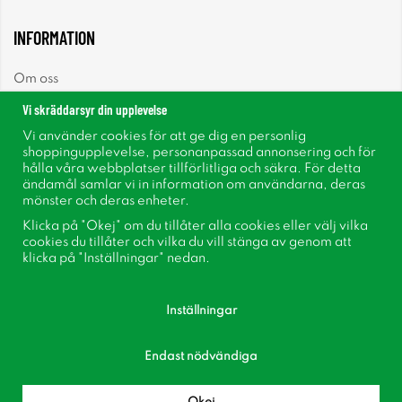
INFORMATION
Om oss
Vi skräddarsyr din upplevelse
Nyheter
Vi använder cookies för att ge dig en personlig
shoppingupplevelse, personanpassad annonsering och för
Nyhetsbrev
hålla våra webbplatser tillförlitliga och säkra. För detta
ändamål samlar vi in information om användarna, deras
mönster och deras enheter.
Om cookies
Klicka på "Okej" om du tillåter alla cookies eller välj vilka
cookies du tillåter och vilka du vill stänga av genom att
Inspiration
klicka på "Inställningar" nedan.
Inställningar
Endast nödvändiga
Följ oss på Facebook
Bli medlem i vår kundklubb!