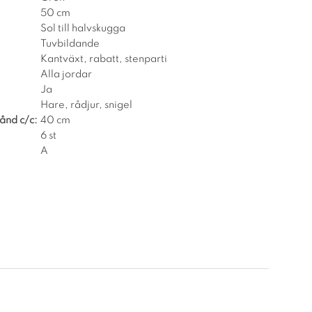
50 cm
Sol till halvskugga
Tuvbildande
Kantväxt, rabatt, stenparti
Alla jordar
Ja
Hare, rådjur, snigel
ånd c/c:
40 cm
6 st
A