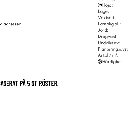
Höjd:
Läge:
Växtsätt:
Lämplig till:
ra adressen
Jord:
Dragväxt:
Undviks av:
Planteringsavst
Antal / m²:
Härdighet:
BASERAT PÅ
5
ST RÖSTER.