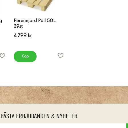
g
Perennjord Pall 50L
39st
4 799 kr
Köp
 BÄSTA ERBJUDANDEN & NYHETER