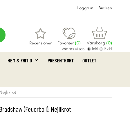
Logga in
Butiken
Varukorg
Recensioner
Favoriter
(
0
)
(0)
Moms visas:
Inkl
Exkl
HEM & FRITID
PRESENTKORT
OUTLET
ejlikrot
radshaw (Feuerball), Nejlikrot