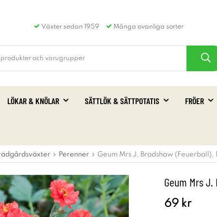
Växter sedan 1959
Många ovanliga sorter
LÖKAR & KNÖLAR
SÄTTLÖK & SÄTTPOTATIS
FRÖER
rädgårdsväxter
Perenner
Geum Mrs J. Bradshaw (Feuerball), N
Geum Mrs J. B
69 kr