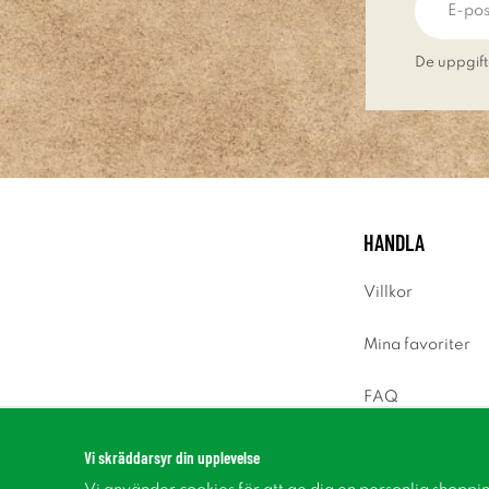
De uppgift
HANDLA
Villkor
Mina favoriter
FAQ
Logga in
Vi skräddarsyr din upplevelse