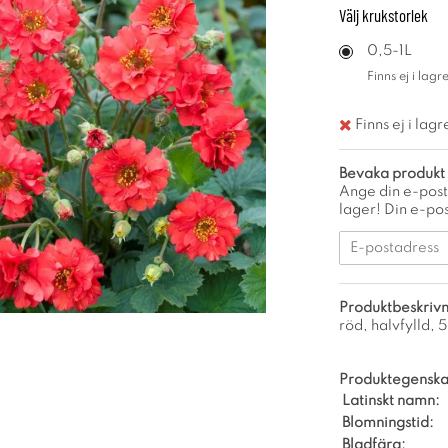
Välj
krukstorlek
0,5-1L
Finns ej i lagre
Finns ej i lagr
Bevaka produkt
Ange din e-post
lager! Din e-pos
Produktbeskrivn
röd, halvfylld, 5
Produktegenska
Latinskt namn:
Blomningstid:
Bladfärg: