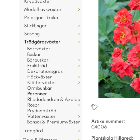
Kryddväxter
Medelhavsväxter
Pelargon i kruka
Sticklingar
Säsong
Trädgårdsväxter
Barrväxter
Buskar
Bärbuskar
Fruktträd
Dekorationsgräs
Häckväxter
Klätterväxter
Ormbunkar
Perenner
Rhododendron & Azalea
Rosor
Prydnadsträd
Vattenväxter
Artikelnummer:
Bonsai & Premiumväxter
C4006
Trädgård
Plantskola Hillared: