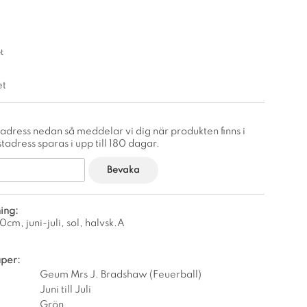
t
et
adress nedan så meddelar vi dig när produkten finns i
tadress sparas i upp till 180 dagar.
Bevaka
ing:
0cm, juni-juli, sol, halvsk.A
per:
Geum Mrs J. Bradshaw (Feuerball)
Juni till Juli
Grön