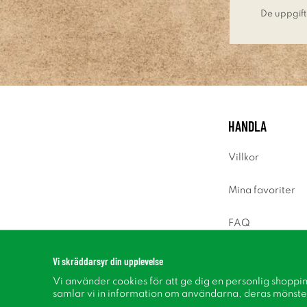
De uppgift
HANDLA
Villkor
Mina favoriter
FAQ
Logga in
Vi skräddarsyr din upplevelse
Vi använder cookies för att ge dig en personlig shoppi
samlar vi in information om användarna, deras mönste