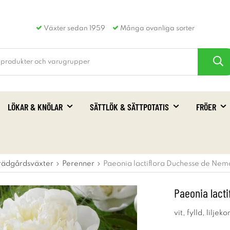
Växter sedan 1959
Många ovanliga sorter
LÖKAR & KNÖLAR
SÄTTLÖK & SÄTTPOTATIS
FRÖER
rädgårdsväxter
Perenner
Paeonia lactiflora Duchesse de Nem
Paeonia lact
vit, fylld, liljek