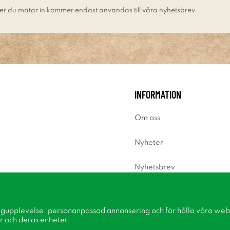
er du matar in kommer endast användas till våra nyhetsbrev.
INFORMATION
Om oss
Nyheter
Nyhetsbrev
Om cookies
ngupplevelse, personanpassad annonsering och för hålla våra webbp
Inspiration
r och deras enheter.