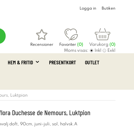
Logga in
Butiken
Varukorg
Recensioner
Favoriter
(
0
)
(0)
Moms visas:
Inkl
Exkl
HEM & FRITID
PRESENTKORT
OUTLET
ours, Luktpion
iflora Duchesse de Nemours, Luktpion
onvalj doft, 90cm, juni-juli, sol, halvsk.A