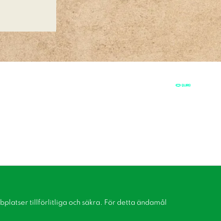
latser tillförlitliga och säkra. För detta ändamål