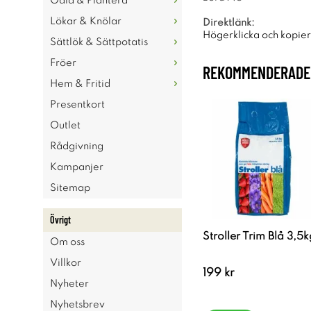
Odla & Plantera
Lökar & Knölar
Direktlänk:
Högerklicka och kopie
Sättlök & Sättpotatis
Fröer
REKOMMENDERADE 
Hem & Fritid
Presentkort
Outlet
Rådgivning
Kampanjer
Sitemap
Övrigt
Stroller Trim Blå 3,5k
Om oss
Villkor
199 kr
Nyheter
Nyhetsbrev