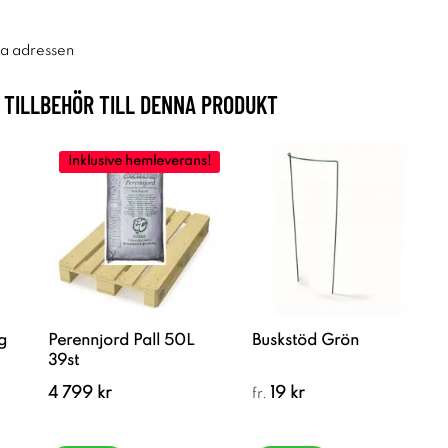
ra adressen
TILLBEHÖR TILL DENNA PRODUKT
Inklusive hemleverans!
g
Perennjord Pall 50L
Buskstöd Grön
39st
4 799 kr
19 kr
fr.