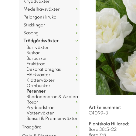
Kryddväxter
Medelhavsväxter
Pelargon i kruka
Sticklingar
Säsong
Trädgårdsväxter
Barrväxter
Buskar
Bärbuskar
Fruktträd
Dekorationsgräs
Häckväxter
Klätterväxter
Ormbunkar
Perenner
Rhododendron & Azalea
Rosor
Prydnadsträd
Artikelnummer:
Vattenväxter
C4099-3
Bonsai & Premiumväxter
Plantskola Hillared:
Trädgård
Bord 38:5-22
Bord 7:5