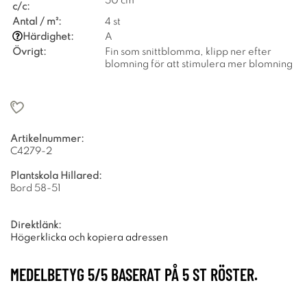
50 cm
c/c:
Antal / m²:
4 st
Härdighet:
A
Övrigt:
Fin som snittblomma, klipp ner efter
blomning för att stimulera mer blomning
Artikelnummer:
C4279-2
Plantskola Hillared:
Bord 58-51
Direktlänk:
Högerklicka och kopiera adressen
MEDELBETYG
5
/5 BASERAT PÅ
5
ST RÖSTER.