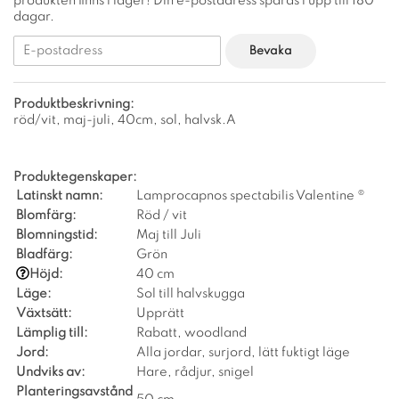
produkten finns i lager! Din e-postadress sparas i upp till 180
dagar.
Bevaka
Produktbeskrivning:
röd/vit, maj-juli, 40cm, sol, halvsk.A
Produktegenskaper:
Latinskt namn:
Lamprocapnos spectabilis Valentine ®
Blomfärg:
Röd / vit
Blomningstid:
Maj till Juli
Bladfärg:
Grön
Höjd:
40 cm
Läge:
Sol till halvskugga
Växtsätt:
Upprätt
Lämplig till:
Rabatt, woodland
Jord:
Alla jordar, surjord, lätt fuktigt läge
Undviks av:
Hare, rådjur, snigel
Planteringsavstånd