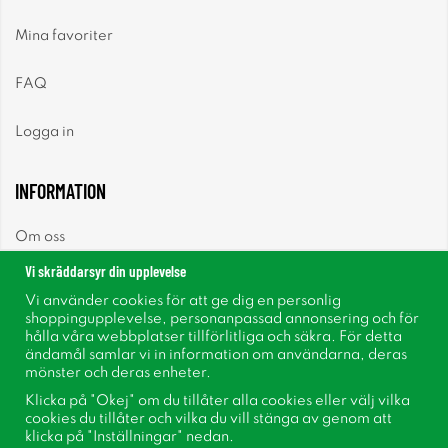
Mina favoriter
FAQ
Logga in
INFORMATION
Om oss
Vi skräddarsyr din upplevelse
Nyheter
Vi använder cookies för att ge dig en personlig
shoppingupplevelse, personanpassad annonsering och för
Nyhetsbrev
hålla våra webbplatser tillförlitliga och säkra. För detta
ändamål samlar vi in information om användarna, deras
mönster och deras enheter.
Om cookies
Klicka på "Okej" om du tillåter alla cookies eller välj vilka
cookies du tillåter och vilka du vill stänga av genom att
Inspiration
klicka på "Inställningar" nedan.