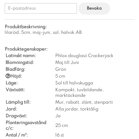
Bevaka
Produktbeskrivning:
lilaröd, 5cm, maj-juni, sol, halvsk.AB
Produktegenskaper:
Latinskt namn:
Phlox douglasii Crackerjack
Blomningstid:
Maj till Juni
Bladfärg:
Grön
Höjd:
5 cm
Läge:
Sol till halvskugga
Växtsätt:
Kompakt, tuvbildande,
marktäckande
Lämplig till:
Mur, rabatt, slänt, stenparti
Jord:
Alla jordar, torktålig
Dragväxt:
Ja
Planteringsavstånd
25 cm
c/c:
Antal / m²:
16 st