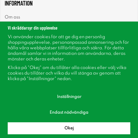
INFORMATION
Om oss
Vi skräddarsyr din upplevelse
Nyheter
Vi använder cookies för att ge dig en personlig
shoppingupplevelse, personanpassad annonsering och för
Nyhetsbrev
hålla våra webbplatser tillförlitliga och säkra. För detta
ändamål samlar vi in information om användarna, deras
mönster och deras enheter.
Om cookies
Klicka på "Okej" om du tillåter alla cookies eller välj vilka
cookies du tillåter och vilka du vill stänga av genom att
Inspiration
klicka på "Inställningar" nedan.
Inställningar
Endast nödvändiga
Följ oss på Facebook
Bli medlem i vår kundklubb!
Okej