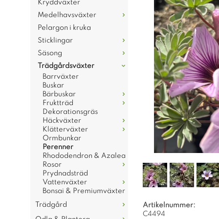
Kryddväxter
Medelhavsväxter
Pelargon i kruka
Sticklingar
Säsong
Trädgårdsväxter
Barrväxter
Buskar
Bärbuskar
Fruktträd
Dekorationsgräs
Häckväxter
Klätterväxter
Ormbunkar
Perenner
Rhododendron & Azalea
Rosor
Prydnadsträd
Vattenväxter
Bonsai & Premiumväxter
Trädgård
Artikelnummer:
C4494