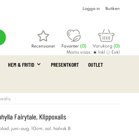
Logga in
Butiken
Varukorg
Recensioner
Favoriter
(
0
)
(0)
Moms visas:
Inkl
Exkl
HEM & FRITID
PRESENTKORT
OUTLET
xalis
hylla Fairytale, Klippoxalis
lad, juni-aug, 10cm, sol, halvsk.B