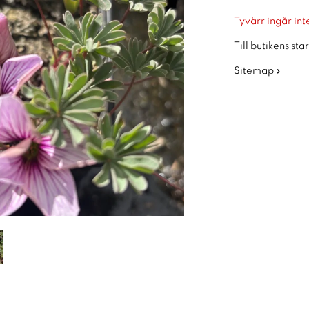
Tyvärr ingår inte
Till butikens sta
Sitemap »