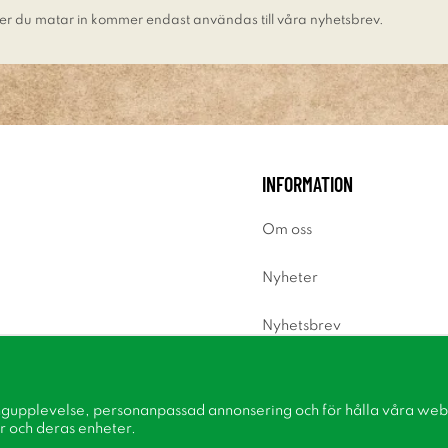
er du matar in kommer endast användas till våra nyhetsbrev.
INFORMATION
Om oss
Nyheter
Nyhetsbrev
Om cookies
ngupplevelse, personanpassad annonsering och för hålla våra webbp
Inspiration
r och deras enheter.