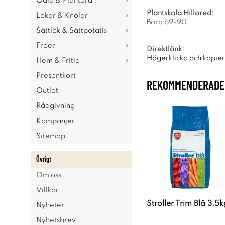
Odla & Plantera
Plantskola Hillared:
Lökar & Knölar
Bord 69-90
Sättlök & Sättpotatis
Fröer
Direktlänk:
Högerklicka och kopie
Hem & Fritid
Presentkort
REKOMMENDERADE 
Outlet
Rådgivning
Kampanjer
Sitemap
Övrigt
Om oss
Villkor
Stroller Trim Blå 3,5k
Nyheter
Nyhetsbrev