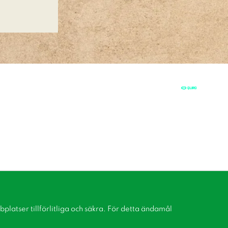
latser tillförlitliga och säkra. För detta ändamål