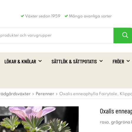
Växter sedan 1959
Många ovanliga sorter
LÖKAR & KNÖLAR
SÄTTLÖK & SÄTTPOTATIS
FRÖER
rädgårdsväxter
Perenner
Oxalis enneaphylla Fairytale, Klippo
Oxalis enneap
rosa, grågröna b