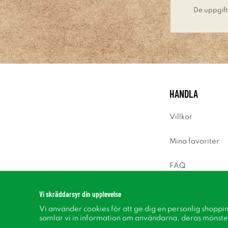
De uppgift
HANDLA
Villkor
Mina favoriter
FAQ
Logga in
Vi skräddarsyr din upplevelse
Vi använder cookies för att ge dig en personlig shoppi
samlar vi in information om användarna, deras mönste