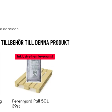
ra adressen
TILLBEHÖR TILL DENNA PRODUKT
Inklusive hemleverans!
g
Perennjord Pall 50L
39st